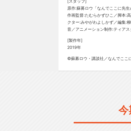
[スタッフ]
原作:蘇募ロウ「なんでここに先生
作画監督:たむらかずひこ／脚本:高
クター:みやがわよしかず／編集:柳圭
音／アニメーション制作:ティアス
[製作年]
2019年
©蘇募ロウ・講談社／なんでここに
今