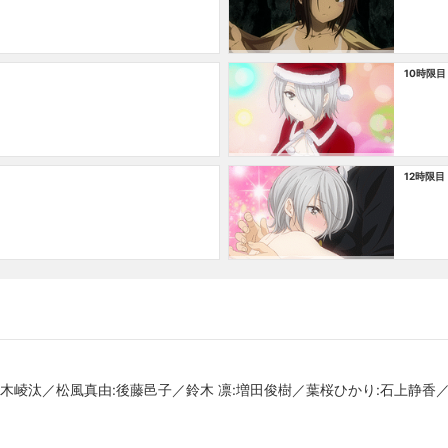
10時限目
12時限目
木崚汰／松風真由:後藤邑子／鈴木 凛:増田俊樹／葉桜ひかり:石上静香／