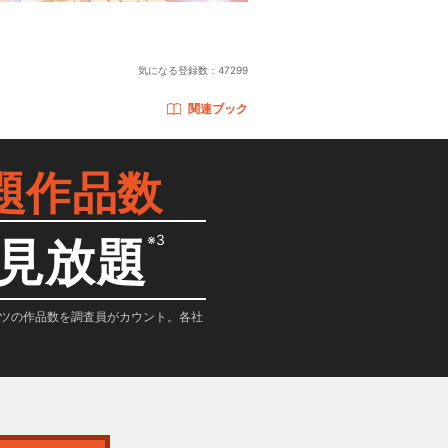
気になる登録数：
47299
関連ブック
題作品数
※3
見放題
テンツの作品数を調査員がカウント。各社