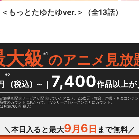
 ＜もっとたゆたゆver.＞
（全13話）
最大級
※1
の
アニメ見放
※2
7,400
円
(税込) ～
｜
作品以上が
日に国内定額動画配信サービスが配信していたアニメ、2.5次元・舞台、声優・音楽コン
品数のカウントにあたって、TVシリーズ1シーズンごとにカウント。
月額760円(税込)
9
6
月
日
＼本日入ると最大
まで無料／