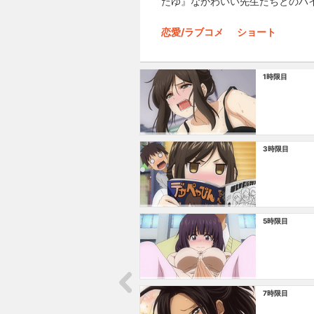
たゆ』なかわいい先生たちとのハ
恋愛/ラブコメ
ショート
1時限目
3時限目
5時限目
7時限目