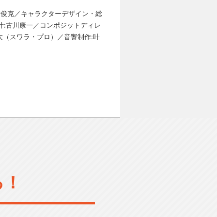
所俊克／キャラクターデザイン・総
設計:古川康一／コンポジットディレ
十正太（スワラ・プロ）／音響制作:叶
る！