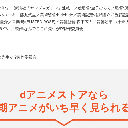
が!?」（講談社「ヤングマガジン」連載）／総監督:金子ひらく／監督:
林ユーキ・藤丸悠里／美術監督:hidehide／美術設定:椎野隆介／色彩
介／音楽:吟(BUSTED ROSE)／音響監督:森下広人／音響効果:八
タジオ／製作:なんでここに先生が!?製作委員会
先生が!?製作委員会
dアニメストアなら
期アニメがいち早く見られ