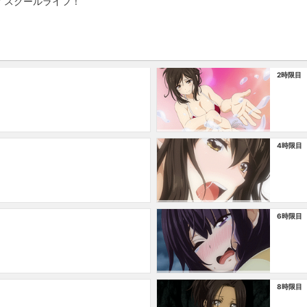
イスクールライフ！
2時限目
4時限目
6時限目
8時限目