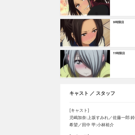
9時限目
11時限目
キャスト ／ スタッフ
[キャスト]
児嶋加奈:上坂すみれ／佐藤一郎:鈴
希望／田中 甲:小林裕介