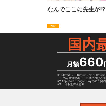
なんでここに先生が!?
720p
国内
660
月額
1 自社調べ。2025年12月15
の定額制動画サービスにおける作
2
App Store/Google Play
でのご契約は
3 一部個別課金あり