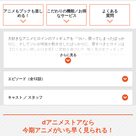
アニメもブックも
楽し
こだわりの機能／
お得
よくある
める！
なサービス
質問
大好きなアニメヒロインのフィギュアを「つい」買ってしまったばっか
りに、そしてソレが何故か動き出したばっかりに、愛すべきヒロインは
【口うるさい押しかけ女房】に変貌を遂げた!? 動く美少女フィギュア
「ノーナ」とオタク社会人「春人」の奇妙な夫婦生活ギャグ。純粋だか
さらに見る
ら手に負えない「愛すべきちっちゃい」は無敵です!?
ショート
恋愛/ラブコメ
エピソード（全12話）
SF/ファンタジー
キャスト ／ スタッフ
閉じる
dアニメストアなら
今期アニメがいち早く見られる！