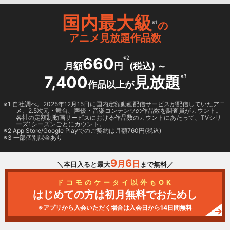
国内最大級
※1
の
アニメ見放題作品数
660
※2
月額
円
(税込) ～
7,400
見放題
※3
作品以上が
1 自社調べ。2025年12月15日に国内定額動画配信サービスが配信していたアニ
メ、2.5次元・舞台、声優・音楽コンテンツの作品数を調査員がカウント。
各社の定額制動画サービスにおける作品数のカウントにあたって、TVシリ
ーズ1シーズンごとにカウント。
2
App Store/Google Play
でのご契約は月額760円(税込)
3 一部個別課金あり
9
6
月
日
＼本日入ると最大
まで無料／
ドコモのケータイ以外もOK
はじめての方は初月無料でおためし
※アプリから入会いただく場合は入会日から14日間無料