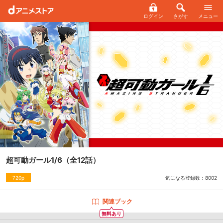
ログイン
さがす
メニュー
超可動ガール1/6
（全12話）
気になる登録数：
8002
720p
関連ブック
無料あり