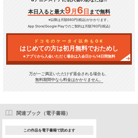
9
6
月
日
本日入ると最大
まで無料
※以降は月額660円(税込)がかかります。
App Store/Google Play
でのご契約は月額760円(税込)
ドコモのケータイ以外もOK
はじめての方は初月無料でおためし
※アプリから入会いただく場合は入会日から14日間無料
万が一ご満足いただけず
退会される場合も、
無料期間中なら料金はかかりません。
関連ブック（電子書籍）
この作品を電子書籍で読めます