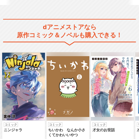
ガー THE ANI…
dアニメストアなら
原作コミック＆ノベルも購入できる！
楽園の翼/黒崎真音
あなたの愛した世界/南條愛乃
刹那の果実/黒崎真音
コミック
コミック
コミック
ニンジャラ
ちいかわ なんか小さ
才女のお世話
くてかわいいやつ