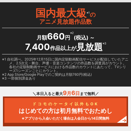
国内最大級
※1
の
アニメ見放題作品数
660
※2
月額
円
(税込) ～
7,400
見放題
※3
作品以上が
1 自社調べ。2025年12月15日に国内定額動画配信サービスが配信していたアニ
メ、2.5次元・舞台、声優・音楽コンテンツの作品数を調査員がカウント。
各社の定額制動画サービスにおける作品数のカウントにあたって、TVシリ
ーズ1シーズンごとにカウント。
2
App Store/Google Play
でのご契約は月額760円(税込)
3 一部個別課金あり
9
6
月
日
＼本日入ると最大
まで無料／
ドコモのケータイ以外もOK
はじめての方は初月無料でおためし
※アプリから入会いただく場合は入会日から14日間無料