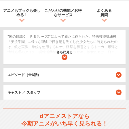
アニメもブックも
楽し
こだわりの機能／
お得
よくある
める！
なサービス
質問
“国の組織ＣＩＲＳ(サーズ)”によって新たに作られた、特殊技能訓練校
「美浜学園」…様々な理由で行き場を失くした少女たちに与えられたの
は、銃と実弾。拳銃を使用するレナ、狙撃を得意とするトーカ、爆弾と
情報処理のクリス、諜報活動担当の忍者ムラサキ。彼女たちは、日々、
さらに見る
ＳＯＲＤ(ソード)のメンバーとして、警察や自衛隊には解決できない事件
にあたり、危険な活動を繰り返す。Ｋ県Ｕ港――。入国予定だった要人
が突如として姿を消した。ＳＯＲＤのメンバーは失踪事件の捜索を開始
するが、消えた“荷物”を捉えようとする度に、もう少しの所で逃げてい
エピソード（全6話）
く。姉妹校『京船桜が丘』のＳＯＲＤメンバーである、双子姉妹との協
力、および確執。そして――夜の街を疾走する謎の女ライダー「ソウル
スピード」・マキの噂――。追跡はやがて壮絶な死闘となり、心身とも
キャスト ／ スタッフ
に引き裂かれてゆく。…しかしそれは、レナたちの出逢いにまで遡る過去
への旅でもあった。
ドラマ/青春
歴史/戦記
dアニメストアなら
今期アニメがいち早く見られる！
ホラー/サスペンス/推理