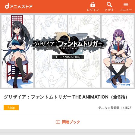
ログイン
さがす
メニュー
グリザイア：ファントムトリガー THE ANIMATION
（全6話）
気になる登録数：
41527
720p
関連ブック