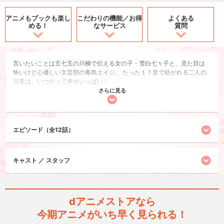
アニメもブックも
楽し
こだわりの機能／
お得
よくある
める！
なサービス
質問
言いたいことは五七五の川柳で伝える女の子・雪白七々子と、見た目は
怖いけど心優しい文芸部の毒島エイジ。 たった１７音で紡がれる二人の
日常は、いつだって幸せいっぱい！
さらに見る
恋愛/ラブコメ
日常/ほのぼの
エピソード（全12話）
閉じる
キャスト ／ スタッフ
dアニメストアなら
今期アニメがいち早く見られる！