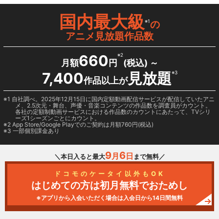
国内最大級
※1
の
アニメ見放題作品数
660
※2
月額
円
(税込) ～
7,400
見放題
※3
作品以上が
1 自社調べ。2025年12月15日に国内定額動画配信サービスが配信していたアニ
メ、2.5次元・舞台、声優・音楽コンテンツの作品数を調査員がカウント。
各社の定額制動画サービスにおける作品数のカウントにあたって、TVシリ
ーズ1シーズンごとにカウント。
2
App Store/Google Play
でのご契約は月額760円(税込)
3 一部個別課金あり
9
6
月
日
＼本日入ると最大
まで無料／
ドコモのケータイ以外もOK
はじめての方は初月無料でおためし
※アプリから入会いただく場合は入会日から14日間無料