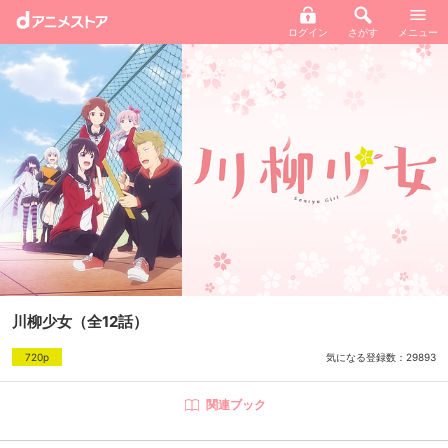
ログイン
さがす
メニュー
川柳少女
（全12話）
気になる登録数：
29893
720p
関連ブック