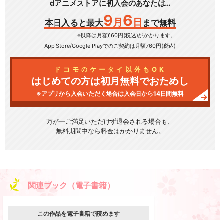
dアニメストアに初入会のあなたは…
9
6
月
日
本日入ると最大
まで無料
※以降は月額660円(税込)がかかります。
App Store/Google Play
でのご契約は月額760円(税込)
ドコモのケータイ以外もOK
はじめての方は初月無料でおためし
※アプリから入会いただく場合は入会日から14日間無料
万が一ご満足いただけず
退会される場合も、
無料期間中なら料金はかかりません。
関連ブック（電子書籍）
この作品を電子書籍で読めます