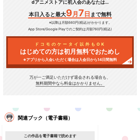
dアニメストアに初入会のあなたは…
9
7
月
日
本日入ると最大
まで無料
※以降は月額660円(税込)がかかります。
App Store/Google Play
でのご契約は月額760円(税込)
ドコモのケータイ以外もOK
はじめての方は初月無料でおためし
※アプリから入会いただく場合は入会日から14日間無料
万が一ご満足いただけず
退会される場合も、
無料期間中なら料金はかかりません。
関連ブック（電子書籍）
この作品を電子書籍で読めます