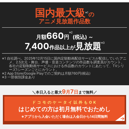
国内最大級
※1
の
アニメ見放題作品数
660
※2
月額
円
(税込) ～
7,400
見放題
※3
作品以上が
1 自社調べ。2025年12月15日に国内定額動画配信サービスが配信していたアニ
メ、2.5次元・舞台、声優・音楽コンテンツの作品数を調査員がカウント。
各社の定額制動画サービスにおける作品数のカウントにあたって、TVシリ
ーズ1シーズンごとにカウント。
2
App Store/Google Play
でのご契約は月額760円(税込)
3 一部個別課金あり
9
7
月
日
＼本日入ると最大
まで無料／
ドコモのケータイ以外もOK
はじめての方は初月無料でおためし
※アプリから入会いただく場合は入会日から14日間無料