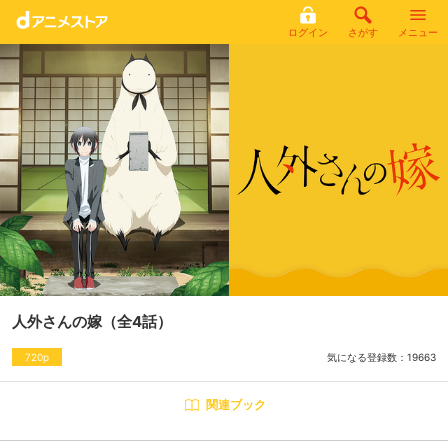
ログイン
さがす
メニュー
人外さんの嫁
（全4話）
気になる登録数：
19663
720p
関連ブック