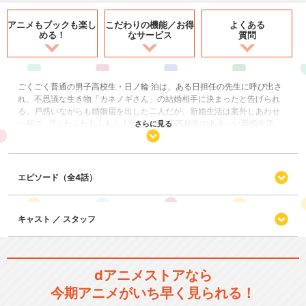
アニメもブックも
楽し
こだわりの機能／
お得
よくある
める！
なサービス
質問
ごくごく普通の男子高校生・日ノ輪 泊は、ある日担任の先生に呼び出さ
れ、不思議な生き物「カネノギさん」の結婚相手に決まったと告げられ
る。戸惑いながらも婚姻届を出した二人だが、新婚生活は案外しあわせ
一杯で…!?ふわふわもふもふ人外さん×男子高校生のあま～い新婚生活、
さらに見る
スタート！
ショート
SF/ファンタジー
エピソード（全4話）
恋愛/ラブコメ
キャスト ／ スタッフ
閉じる
dアニメストアなら
今期アニメがいち早く見られる！