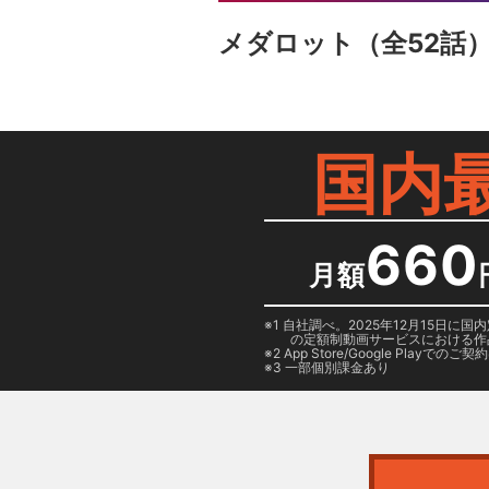
メダロット
（全52話
国内
660
月額
1 自社調べ。2025年12月15
の定額制動画サービスにおける作
2
App Store/Google Play
でのご契約は
3 一部個別課金あり