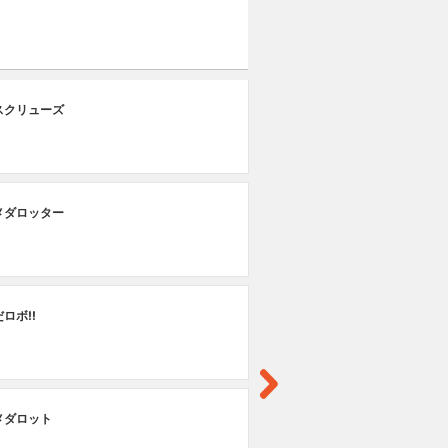
♯
スクリューズ
キ
♯
メダロッター
キ
♯
ロボ!!
レ
♯
メダロット
ピ