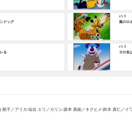
♯１０
ンドッグ
嵐のロ
♯１２
レる
その名
内 順子／アリカ:仙台 エリ／カリン:坂本 真綾／キクヒメ:鈴木 真仁／イ