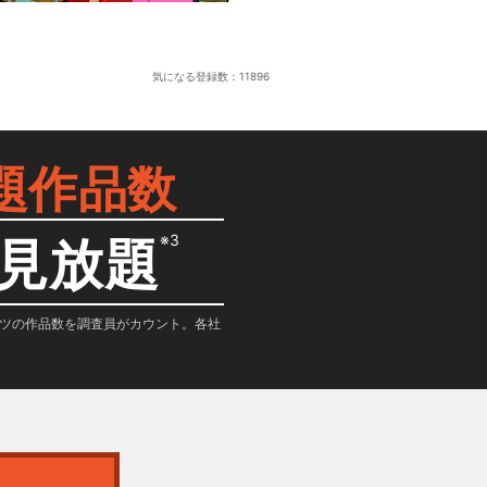
気になる登録数：
11896
題作品数
※3
見放題
テンツの作品数を調査員がカウント。各社