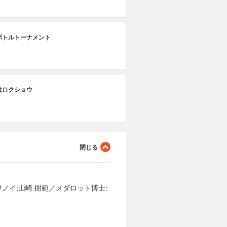
♯
ボトルトーナメント
潜
♯
はロクショウ
風
ワノイ:山崎 樹範／メダロット博士: