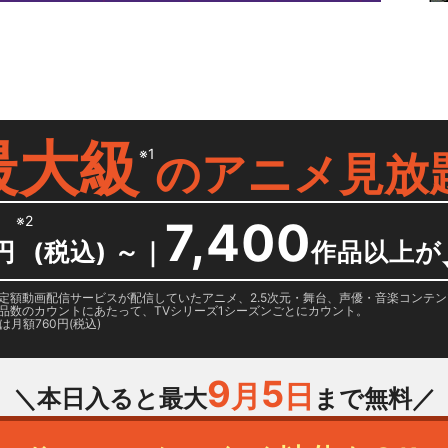
）
最大級
※1
の
アニメ見放
※2
7,400
円
(税込) ～
｜
作品以上が
日に国内定額動画配信サービスが配信していたアニメ、2.5次元・舞台、声優・音楽コン
品数のカウントにあたって、TVシリーズ1シーズンごとにカウント。
月額760円(税込)
9
5
月
日
＼本日入ると最大
まで無料／