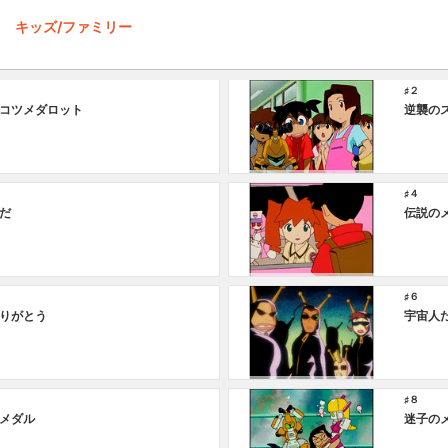
キッズ/ファミリー
♯２
コツメダロット
逆襲の
♯４
だ
伝説の
♯６
りがとう
宇宙人だ
♯８
メダル
迷子の