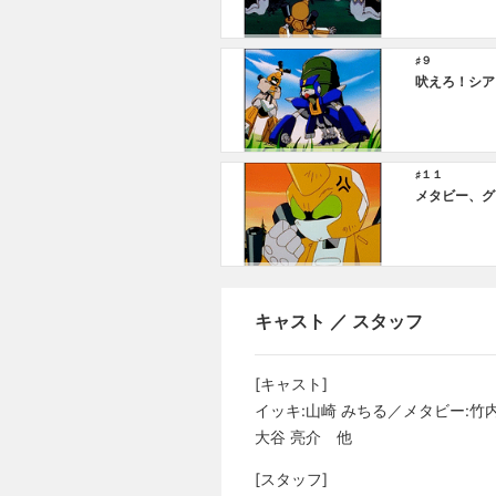
♯９
吠えろ！シア
♯１１
メタビー、グ
キャスト ／ スタッフ
[キャスト]
イッキ:山崎 みちる／メタビー:竹
大谷 亮介 他
[スタッフ]