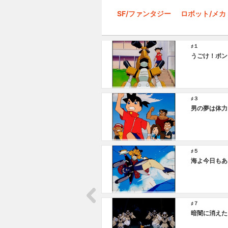
SF/ファンタジー
ロボット/メカ
♯１
うごけ！ポン
♯３
男の夢は体力
♯５
海よ今日もあ
♯７
暗闇に消えた