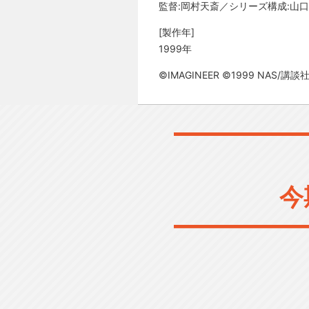
監督:岡村天斎／シリーズ構成:山
[製作年]
1999年
©IMAGINEER ©1999 NAS/講談
今