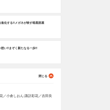
は進化する!!メガネが映す暗黒部屋
想い!!まぞく新たなる一歩!!
彩花／小倉しおん:諏訪彩花／吉田良