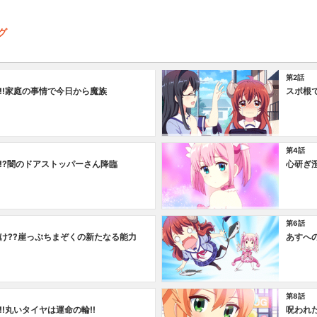
グ
第2話
!!家庭の事情で今日から魔族
スポ根
第4話
!?闇のドアストッパーさん降臨
心研ぎ
第6話
け??崖っぷちまぞくの新たなる能力
あすへ
第8話
!丸いタイヤは運命の輪!!
呪われた