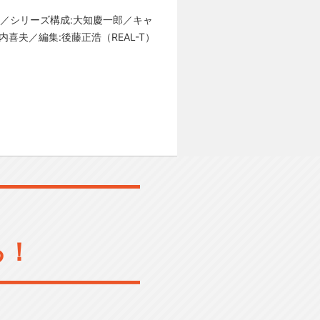
／シリーズ構成:大知慶一郎／キャ
喜夫／編集:後藤正浩（REAL-T）
る！