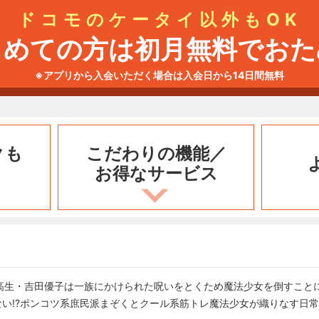
ドコモのケータイ以外もOK
じめての方は初月無料でおた
※アプリから入会いただく場合は入会日から14日間無料
クも
こだわりの機能／
お得なサービス
高生・吉田優子は一族にかけられた呪いをとくため魔法少女を倒すことに
ない!?ポンコツ系庶民派まぞくとクール系筋トレ魔法少女が織りなす日