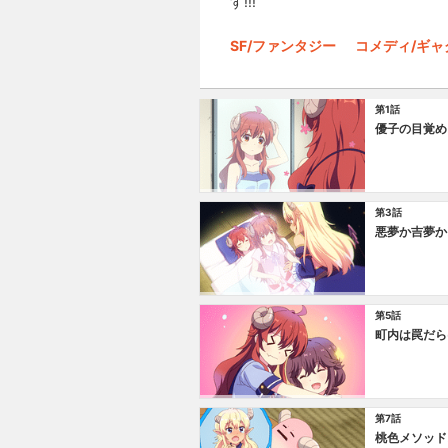
す!!!
SF/ファンタジー
コメディ/ギャ
第1話
優子の目覚め
第3話
悪夢か吉夢か
第5話
町内は罠だら
第7話
桃色メソッド!