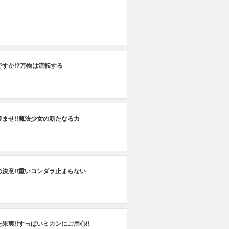
ですか!?万物は流転する
澄ませ!!魔法少女の新たなる力
の決意!!重いコンダラ止まらない
果実!!すっぱいミカンにご用心!!