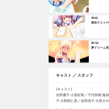
第9話
期末テスト!!
第11話
夢ドリーム再
キャスト ／ スタッフ
[キャスト]
吉田優子:小原好美／千代田桃:鬼
子:大和田仁美／吉田清子:大原さ