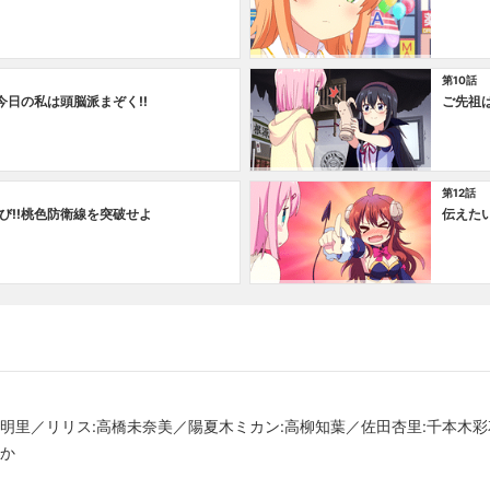
第10話
今日の私は頭脳派まぞく!!
ご先祖
第12話
び!!桃色防衛線を突破せよ
伝えたい
頭明里／リリス:高橋未奈美／陽夏木ミカン:高柳知葉／佐田杏里:千本木
やか