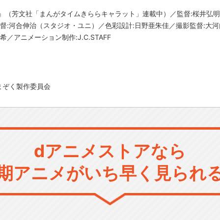
』（芳文社「まんがタイムきららキャラット」連載中）／監督:桜井弘明
督:河合伸治（スタジオ・ユニ）／色彩設計:日野亜朱佳／撮影監督:大河内
／アニメーション制作:J.C.STAFF
まぞく製作委員会
dアニメストアなら
期アニメがいち早く見られ