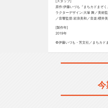
[スタッフ]
原作:伊藤いづも『まちカドまぞく
ラクターデザイン:大塚 舞／美術監
／音響監督:岩浪美和／音楽:櫻井美希
[製作年]
2019年
©伊藤いづも・芳文社／まちカド
今