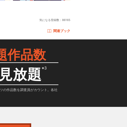
気になる登録数：
86165
関連ブック
題作品数
※3
見放題
テンツの作品数を調査員がカウント。各社