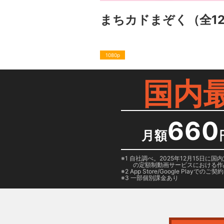
まちカドまぞく
（全1
1080p
国内
660
月額
1 自社調べ。2025年12月15
の定額制動画サービスにおける作
2
App Store/Google Play
でのご契約は
3 一部個別課金あり