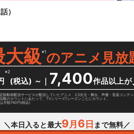
2話）
最大級
※1
の
アニメ見放
※2
7,400
円
(税込) ～
｜
作品以上が
日に国内定額動画配信サービスが配信していたアニメ、2.5次元・舞台、声優・音楽コン
品数のカウントにあたって、TVシリーズ1シーズンごとにカウント。
月額760円(税込)
9
6
月
日
＼本日入ると最大
まで無料／