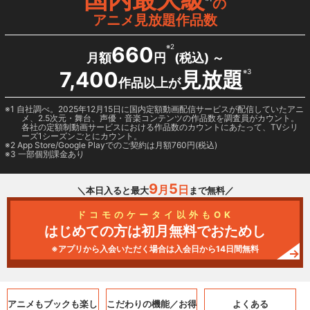
の
アニメ見放題作品数
660
※2
月額
円
(税込) ～
7,400
見放題
※3
作品以上が
1 自社調べ。2025年12月15日に国内定額動画配信サービスが配信していたアニ
メ、2.5次元・舞台、声優・音楽コンテンツの作品数を調査員がカウント。
各社の定額制動画サービスにおける作品数のカウントにあたって、TVシリ
ーズ1シーズンごとにカウント。
2
App Store/Google Play
でのご契約は月額760円(税込)
3 一部個別課金あり
9
5
月
日
＼本日入ると最大
まで無料／
ドコモのケータイ以外もOK
はじめての方は初月無料でおためし
※アプリから入会いただく場合は入会日から14日間無料
アニメもブックも
楽し
こだわりの機能／
お得
よくある