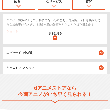
める！
なサービス
質問
ここは、博多のようで、博多でない街のとある商店街。今日も美味しそ
うな出来事が巻き起こる!?食べ物の妖精たちとのどたばた日常劇！
ショート
さらに見る
日常/ほのぼの
閉じる
エピソード（全2話）
キャスト ／ スタッフ
dアニメストアなら
今期アニメがいち早く見られる！