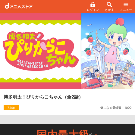
ログイン
さがす
メニュー
博多明太！ぴりからこちゃん
（全2話）
気になる登録数：
1000
720p
国内最大級
※1