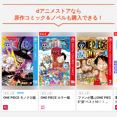
dアニメストアなら
原作コミック＆ノベルも購入できる！
コミック
コミック
コミック
ONE PIECE モノクロ版
ONE PIECE カラー版
ファンが選ぶONE PIEC
E“涙”ベスト10！！ ～
サバイバルの海 超新星
編～ カラー版