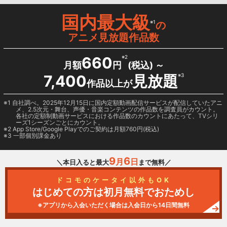
国内最大級
※1
の
アニメ見放題作品数
660
※2
月額
円
(税込) ～
7,400
見放題
※3
作品以上が
1 自社調べ。2025年12月15日に国内定額動画配信サービスが配信していたアニ
メ、2.5次元・舞台、声優・音楽コンテンツの作品数を調査員がカウント。
各社の定額制動画サービスにおける作品数のカウントにあたって、TVシリ
ーズ1シーズンごとにカウント。
2
App Store/Google Play
でのご契約は月額760円(税込)
3 一部個別課金あり
9
6
月
日
＼本日入ると最大
まで無料／
ドコモのケータイ以外もOK
はじめての方は初月無料でおためし
※アプリから入会いただく場合は入会日から14日間無料