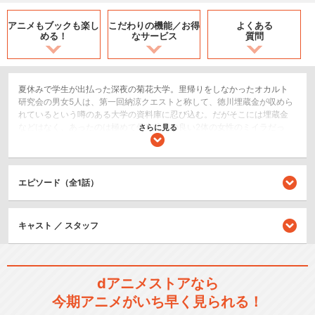
アニメもブックも
楽し
こだわりの機能／
お得
よくある
める！
なサービス
質問
夏休みで学生が出払った深夜の菊花大学。里帰りをしなかったオカルト
研究会の男女5人は、第一回納涼クエストと称して、徳川埋蔵金が収めら
れているという噂のある大学の資料庫に忍び込む。だがそこには埋蔵金
などはなく、あったのは極めて保存状態の良い2体の女性のミイラだっ
さらに見る
た。仲間を焚きつけて資料庫に侵入させた鴨志田沙也香は、そのミイラ
の体内にあった謎の宝石“生命の石"を密かに奪う。埋蔵金が見つからず当
てが外れた彼らは資料庫を立ち去るが、生命の石が奪われたことがトリ
ガーとなり、2体のミイラが死から蘇ってしまう。蘇った少女＝魔術によ
エピソード（全1話）
って不死の存在となりながらも不慮の出来事からミイラにされていた元
男爵令嬢ユーフロジーヌ・シュトゥディオンと、彼女の侍女として作ら
れたホムンクルスのアルマ・Ｖは、奪われた宝石を求めてオカルト研究
キャスト ／ スタッフ
会のメンバーたちを襲撃していく。果たしてメンバーたちは生き残れる
のか？そして生命の石を奪った訳とは？深夜の学生寮を血まみれの惨劇
が襲う…。
ホラー/サスペンス/推理
dアニメストアなら
今期アニメがいち早く見られる！
閉じる