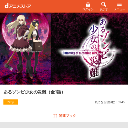
ログイン
さがす
メニュー
あるゾンビ少女の災難
（全1話）
気になる登録数：
8945
720p
関連ブック