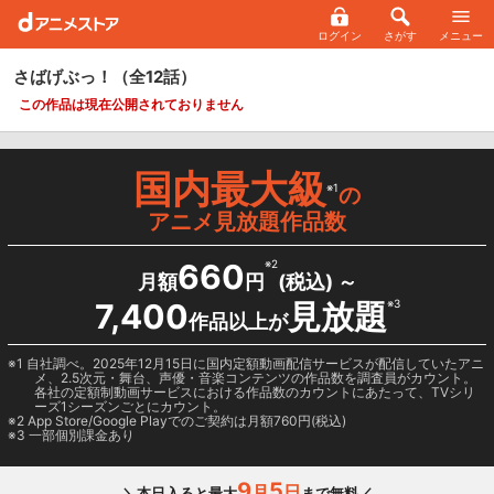
ログイン
さがす
メニュー
さばげぶっ！
（全12話）
この作品は現在公開されておりません
国内最大級
※1
の
アニメ見放題作品数
660
※2
月額
円
(税込) ～
7,400
見放題
※3
作品以上が
1 自社調べ。2025年12月15日に国内定額動画配信サービスが配信していたアニ
メ、2.5次元・舞台、声優・音楽コンテンツの作品数を調査員がカウント。
各社の定額制動画サービスにおける作品数のカウントにあたって、TVシリ
ーズ1シーズンごとにカウント。
2
App Store/Google Play
でのご契約は月額760円(税込)
3 一部個別課金あり
9
5
月
日
＼本日入ると最大
まで無料／