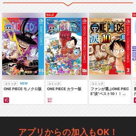
コミック
コミック
コミック
ONE PIECE モノクロ版
ONE PIECE カラー版
ファンが選ぶONE PIEC
E“涙”ベスト10！！ ～
サバイバルの海 超新星
編～ カラー版
アプリからの加入もOK！