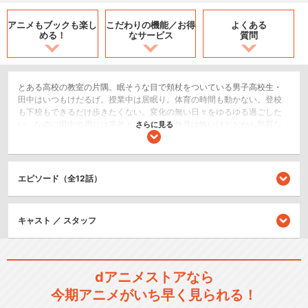
アニメもブックも
楽し
こだわりの機能／
お得
よくある
める！
なサービス
質問
とある高校の教室の片隅。眠そうな目で頬杖をついている男子高校生・
田中はいつもけだるげ。授業中は居眠り。体育の時間も動かない。登校
も下校もできるだけ歩きたくない。変化の無い日々をゆるゆる過ごした
い。なのに田中の周りは意外とにぎやか。外見は怖いけどおかん気質な
さらに見る
太田。全力全開猪突猛進な宮野。才色兼備(？)な委員長の白石。ヤンキー
リスペクトの越前。しっかり者すぎる妹……etc。こんな個性豊かな面々
に囲まれてもマイペースにダラダラのんびり。そんな田中のけだるい日
常を描くインセンシティブ青春コメディがゆるゆると開幕……するかもし
エピソード（全12話）
れない。
コメディ/ギャグ
キャスト ／ スタッフ
ドラマ/青春
閉じる
dアニメストアなら
今期アニメがいち早く見られる！