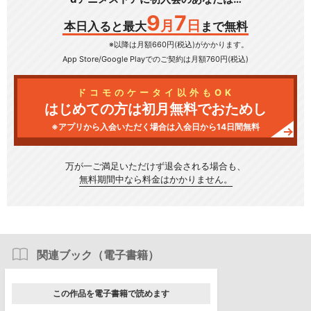
9
7
月
日
本日入ると最大
まで無料
※以降は月額660円(税込)がかかります。
App Store/Google Play
でのご契約は月額760円(税込)
ドコモのケータイ以外もOK
はじめての方は初月無料でおためし
※アプリから入会いただく場合は入会日から14日間無料
万が一ご満足いただけず
退会される場合も、
無料期間中なら料金はかかりません。
関連ブック（電子書籍）
この作品を電子書籍で読めます