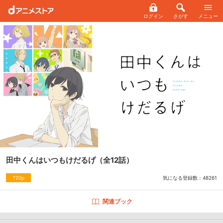
ログイン
さがす
メニュー
田中くんはいつもけだるげ
（全12話）
気になる登録数：
48261
720p
関連ブック