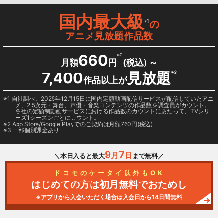
国内最大級
※1
の
アニメ見放題作品数
660
※2
月額
円
(税込) ～
7,400
見放題
※3
作品以上が
1 自社調べ。2025年12月15日に国内定額動画配信サービスが配信していたアニ
メ、2.5次元・舞台、声優・音楽コンテンツの作品数を調査員がカウント。
各社の定額制動画サービスにおける作品数のカウントにあたって、TVシリ
ーズ1シーズンごとにカウント。
2
App Store/Google Play
でのご契約は月額760円(税込)
3 一部個別課金あり
9
7
月
日
＼本日入ると最大
まで無料／
ドコモのケータイ以外もOK
はじめての方は初月無料でおためし
※アプリから入会いただく場合は入会日から14日間無料