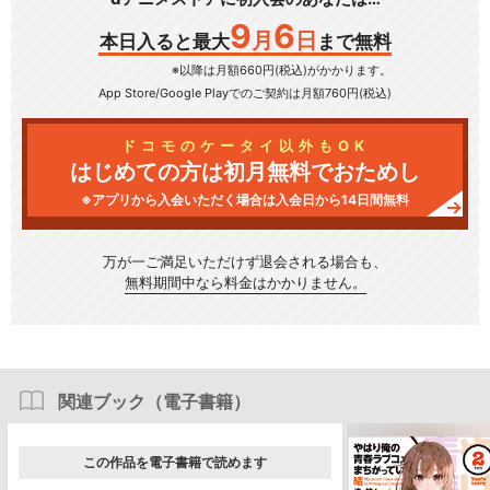
9
6
月
日
本日入ると最大
まで無料
※以降は月額660円(税込)がかかります。
App Store/Google Play
でのご契約は月額760円(税込)
ドコモのケータイ以外もOK
はじめての方は初月無料でおためし
※アプリから入会いただく場合は入会日から14日間無料
万が一ご満足いただけず
退会される場合も、
無料期間中なら料金はかかりません。
関連ブック（電子書籍）
この作品を電子書籍で読めます