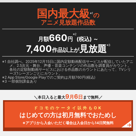
国内最大級
※1
の
アニメ見放題作品数
660
※2
月額
円
(税込) ～
7,400
見放題
※3
作品以上が
1 自社調べ。2025年12月15日に国内定額動画配信サービスが配信していたアニ
メ、2.5次元・舞台、声優・音楽コンテンツの作品数を調査員がカウント。
各社の定額制動画サービスにおける作品数のカウントにあたって、TVシリ
ーズ1シーズンごとにカウント。
2
App Store/Google Play
でのご契約は月額760円(税込)
3 一部個別課金あり
9
6
月
日
＼本日入ると最大
まで無料／
ドコモのケータイ以外もOK
はじめての方は初月無料でおためし
※アプリから入会いただく場合は入会日から14日間無料