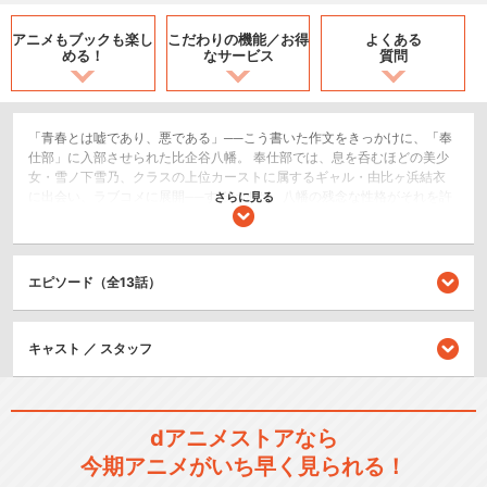
アニメもブックも
楽し
こだわりの機能／
お得
よくある
める！
なサービス
質問
「青春とは嘘であり、悪である」──こう書いた作文をきっかけに、「奉
仕部」に入部させられた比企谷八幡。 奉仕部では、息を呑むほどの美少
女・雪ノ下雪乃、クラスの上位カーストに属するギャル・由比ヶ浜結衣
に出会い、ラブコメに展開──するはずが、八幡の残念な性格がそれを許
さらに見る
さない！八幡の高校生活、いったいどうなる!?
恋愛/ラブコメ
エピソード（全13話）
シリーズ／関連のアニメ作品
キャスト ／ スタッフ
やはり俺の青春ラブコメはま
ちがっている。続
dアニメストアなら
今期アニメがいち早く見られる！