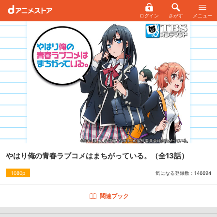
ログイン
さがす
メニュー
やはり俺の青春ラブコメはまちがっている。
（全13話）
気になる登録数：
146694
1080p
関連ブック