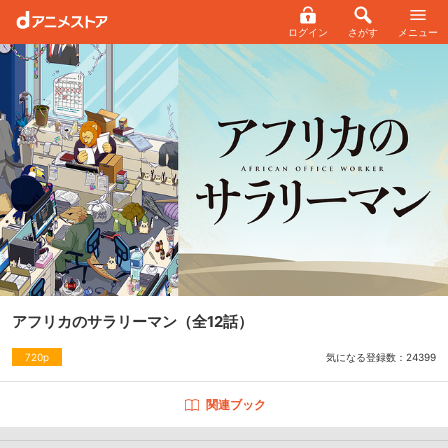
ログイン
さがす
メニュー
アフリカのサラリーマン
（全12話）
気になる登録数：
24399
720p
関連ブック