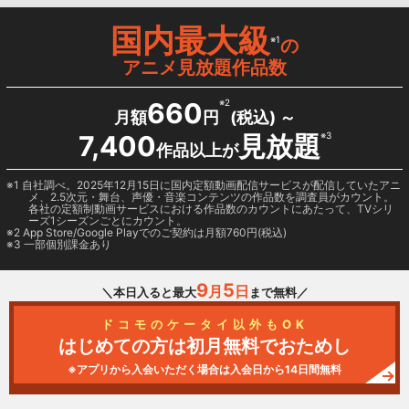
国内最大級
※1
の
アニメ見放題作品数
660
※2
月額
円
(税込) ～
7,400
見放題
※3
作品以上が
1 自社調べ。2025年12月15日に国内定額動画配信サービスが配信していたアニ
メ、2.5次元・舞台、声優・音楽コンテンツの作品数を調査員がカウント。
各社の定額制動画サービスにおける作品数のカウントにあたって、TVシリ
ーズ1シーズンごとにカウント。
2
App Store/Google Play
でのご契約は月額760円(税込)
3 一部個別課金あり
9
5
月
日
＼本日入ると最大
まで無料／
ドコモのケータイ以外もOK
はじめての方は初月無料でおためし
※アプリから入会いただく場合は入会日から14日間無料