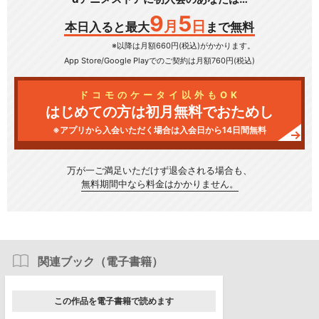
9
5
月
日
本日入ると最大
まで無料
※以降は月額660円(税込)がかかります。
App Store/Google Play
でのご契約は月額760円(税込)
ドコモのケータイ以外もOK
はじめての方は初月無料でおためし
※アプリから入会いただく場合は入会日から14日間無料
万が一ご満足いただけず
退会される場合も、
無料期間中なら料金はかかりません。
関連ブック（電子書籍）
この作品を電子書籍で読めます