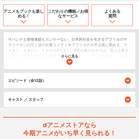
アニメもブックも
楽し
こだわりの機能／
お得
よくある
める！
なサービス
質問
サバンナも食物連鎖もカンケーない。日本的社会を生きるアフリカのサ
ラリーマンの汗と涙の社蓄コメディ☆アフリカの大手企業に勤める、ラ
イオン、オオハシ、トカゲの3人もとい3匹が織りなすのは、荒ぶる暴言
＆奇行で日本人的社会を突破する日々。プロジェクトの無理強い、容赦
さらに見る
ない減給・・・。人間以上に世知辛いサラリーマン生活を、アニマルた
ちが大奮闘！日本中のサラリーマンが共感すること必至！サバンナも食
物連鎖も完全に忘れ去った、アニマル会社員コメディ！！
エピソード（全12話）
コメディ/ギャグ
SF/ファンタジー
キャスト ／ スタッフ
閉じる
dアニメストアなら
今期アニメがいち早く見られる！