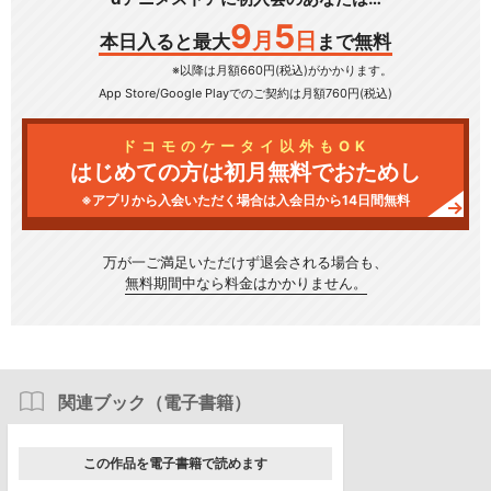
9
5
月
日
本日入ると最大
まで無料
※以降は月額660円(税込)がかかります。
App Store/Google Play
でのご契約は月額760円(税込)
ドコモのケータイ以外もOK
はじめての方は初月無料でおためし
※アプリから入会いただく場合は入会日から14日間無料
万が一ご満足いただけず
退会される場合も、
無料期間中なら料金はかかりません。
関連ブック（電子書籍）
この作品を電子書籍で読めます