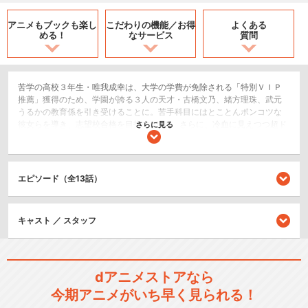
アニメもブックも
楽し
こだわりの機能／
お得
よくある
める！
なサービス
質問
苦学の高校３年生・唯我成幸は、大学の学費が免除される「特別ＶＩＰ
推薦」獲得のため、学園が誇る３人の天才・古橋文乃、緒方理珠、武元
うるかの教育係を引き受けることに。苦手科目にはとことんポンコツな
彼女らを導き、志望校合格を目指すが…!? さらに、冷血に見えつつ超ド
さらに見る
ジっ子な教師・桐須真冬、メイドのバイトをしながら医学部を目指す先
輩・小美浪あすみも加わり、成幸たちの勉強はさらなる追い込みへ！
そして密かに恋の気配も…？ 「できない」天才たちが繰り広げるラブコ
メディ、勉強も恋もまだまだ続く!!
エピソード（全13話）
恋愛/ラブコメ
ドラマ/青春
キャスト ／ スタッフ
シリーズ／関連のアニメ作品
dアニメストアなら
ぼくたちは勉強ができない
今期アニメがいち早く見られる！