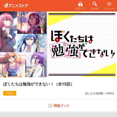
ログイン
さがす
メニュー
ぼくたちは勉強ができない！
（全13話）
気になる登録数：
54502
720p
関連ブック