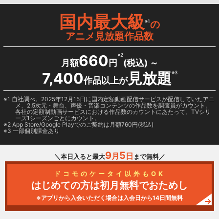
国内最大級
※1
の
アニメ見放題作品数
660
※2
月額
円
(税込) ～
7,400
見放題
※3
作品以上が
1 自社調べ。2025年12月15日に国内定額動画配信サービスが配信していたアニ
メ、2.5次元・舞台、声優・音楽コンテンツの作品数を調査員がカウント。
各社の定額制動画サービスにおける作品数のカウントにあたって、TVシリ
ーズ1シーズンごとにカウント。
2
App Store/Google Play
でのご契約は月額760円(税込)
3 一部個別課金あり
9
5
月
日
＼本日入ると最大
まで無料／
ドコモのケータイ以外もOK
はじめての方は初月無料でおためし
※アプリから入会いただく場合は入会日から14日間無料