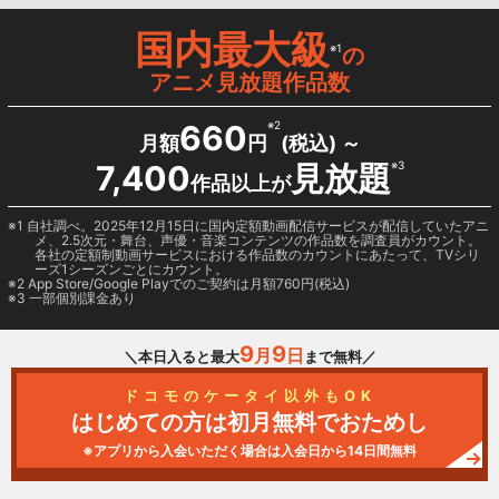
国内最大級
※1
の
アニメ見放題作品数
660
※2
月額
円
(税込) ～
7,400
見放題
※3
作品以上が
1 自社調べ。2025年12月15日に国内定額動画配信サービスが配信していたアニ
メ、2.5次元・舞台、声優・音楽コンテンツの作品数を調査員がカウント。
各社の定額制動画サービスにおける作品数のカウントにあたって、TVシリ
ーズ1シーズンごとにカウント。
2
App Store/Google Play
でのご契約は月額760円(税込)
3 一部個別課金あり
9
9
月
日
＼本日入ると最大
まで無料／
ドコモのケータイ以外もOK
はじめての方は初月無料でおためし
※アプリから入会いただく場合は入会日から14日間無料