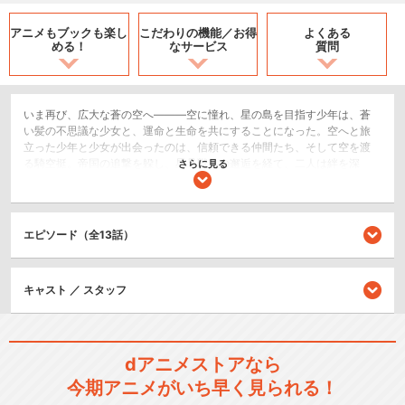
アニメもブックも
楽し
こだわりの機能／
お得
よくある
める！
なサービス
質問
いま再び、広大な蒼の空へ―――空に憧れ、星の島を目指す少年は、蒼
い髪の不思議な少女と、運命と生命を共にすることになった。空へと旅
立った少年と少女が出会ったのは、信頼できる仲間たち、そして空を渡
る騎空挺。帝国の追撃を躱し、星晶獣との邂逅を経て、二人は絆を深
さらに見る
め、成長していく。だが、星の島への道程はまだ半ば。少年と少女は、
仲間とともに次なる旅路へ進む。
SF/ファンタジー
エピソード（全13話）
アクション/バトル
キャスト ／ スタッフ
シリーズ／関連のアニメ作品
GRANBLUE FANTASY The A
n…
dアニメストアなら
今期アニメがいち早く見られる！