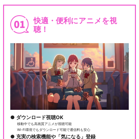
僕のヒーローアカデミア FINA
L SEASON
快適・便利にアニメを視
聴！
僕のヒーローアカデミア THE
MOVIE ～…
僕のヒーローアカデミア THE
MOVIE ヒ…
僕のヒーローアカデミア THE
ダウンロード視聴OK
MOVIE ワ…
移動中でも高画質アニメが視聴可能
Wi-Fi環境でもダウンロード可能で通信料も安心
充実の検索機能や「気になる」登録