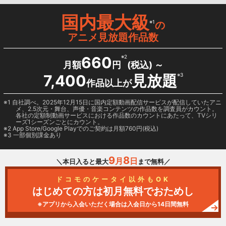
国内最大級
※1
の
アニメ見放題作品数
660
※2
月額
円
(税込) ～
7,400
見放題
※3
作品以上が
1 自社調べ。2025年12月15日に国内定額動画配信サービスが配信していたアニ
メ、2.5次元・舞台、声優・音楽コンテンツの作品数を調査員がカウント。
各社の定額制動画サービスにおける作品数のカウントにあたって、TVシリ
ーズ1シーズンごとにカウント。
2
App Store/Google Play
でのご契約は月額760円(税込)
3 一部個別課金あり
9
8
月
日
＼本日入ると最大
まで無料／
ドコモのケータイ以外もOK
はじめての方は初月無料でおためし
※アプリから入会いただく場合は入会日から14日間無料