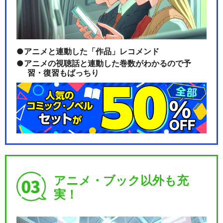
「僕のヒーローアカデミア」
アニメと連動した「作品」レコメンド
The “Ultra…
アニメの視聴話と連動した巻数がわかるので予
習・復習もばっちり
ヴィジランテ -僕のヒーロー
アカデミア ILL…
閉じる
アニメ・ブック以外も充
実！