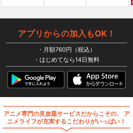
僕のヒーローアカデミア（第
アプリからの加入もOK！
6期）
月額760円（税込）
はじめてなら14日無料
僕のヒーローアカデミア 第
7期
『僕のヒーローアカデミア』
オリジナルアニメ「雄…
アニメ専門の見放題サービスだからこその、
ア
ニメライフが充実するこだわりがいっぱい！