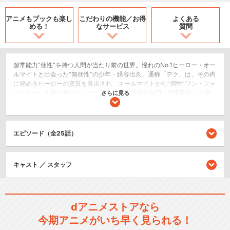
アニメもブックも
楽し
こだわりの機能／
お得
よくある
める！
なサービス
質問
超常能力“個性”を持つ人間が当たり前の世界。憧れのNo.1ヒーロー・オー
ルマイトと出会った“無個性”の少年・緑谷出久、通称「デク」は、その内
に秘めるヒーローの資質を見出され、オールマイトから“個性”ワン・フォ
ー・オールを受け継いだ。デクはヒーロー輩出の名門・雄英高校に入学
さらに見る
し、“個性”で社会や人々を救ける“ヒーロー”になることを目指して、クラ
スメイトたちと試練の毎日を過ごしていた。宿敵オール・フォー・ワン
を倒したものの力を使い果たしたオールマイトはプロヒーローを引退。
彼の意志を継いだデクは「プロヒーロー仮免許」を取得し、“最高のヒー
エピソード（全25話）
ロー”にまた一歩近づいた。そんな中、デクは雄英ビッグ3のひとりであ
り、プロヒーローのサー・ナイトアイの下で「インターン活動」をして
いる3年生・通形ミリオと出会う。その圧倒的な実力から、デクはプロヒ
キャスト ／ スタッフ
ーローの事務所で実際にヒーロー活動を行うインターン活動への意欲を
高まらせる。一方、不穏な動きを見せる指定敵＜ヴィラン＞団体・死穢
八斎會の若頭オーバーホールが、オール・フォー・ワンの意志を継ぐ敵
＜ヴィラン＞連合のリーダー死柄木弔と接触。そして、オーバーホール
の傍らには、ひとりの少女の姿があった―。デクの、ヒーロー候補生た
dアニメストアなら
ちの、新たな“脅威”との戦い、そして“使命”への挑戦が始まる！！
今期アニメがいち早く見られる！
アクション/バトル