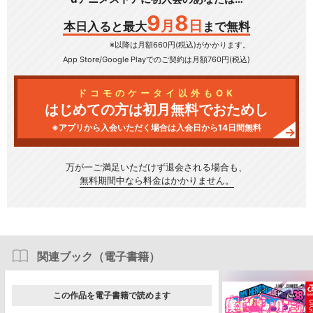
9
8
月
日
本日入ると最大
まで無料
※以降は月額660円(税込)がかかります。
App Store/Google Play
でのご契約は月額760円(税込)
ドコモのケータイ以外もOK
はじめての方は初月無料でおためし
※アプリから入会いただく場合は入会日から14日間無料
万が一ご満足いただけず
退会される場合も、
無料期間中なら料金はかかりません。
関連ブック（電子書籍）
この作品を電子書籍で読めます