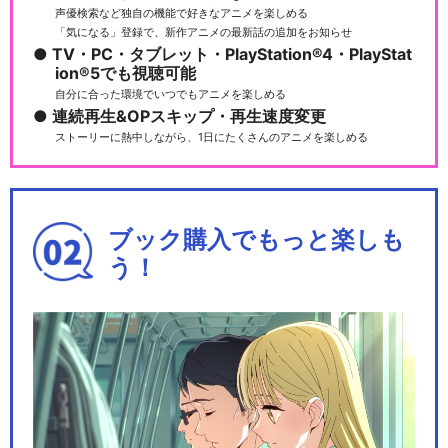
声優検索など独自の機能で好きなアニメを楽しめる
「気になる」登録で、新作アニメの最新話の追加をお知らせ
僕のヒーローアカデミア THE
TV・PC・タブレット・PlayStation®4・PlayStat
ion®5でも視聴可能
MOVIE ユ…
自分に合った環境でいつでもアニメを楽しめる
連続再生&OPスキップ・再生速度変更
ストーリーに熱中しながら、1日にたくさんのアニメを楽しめる
「僕のヒーローアカデミア」
The “Ultra…
ブック購入でもっと楽しも
う！
「僕のヒーローアカデミア」
The “Ultr…
「僕のヒーローアカデミア」
The “Ultr…