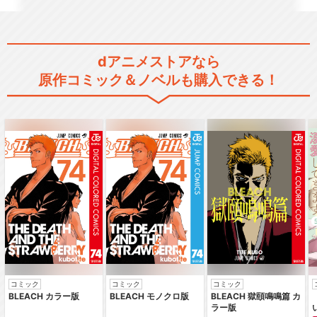
僕のヒーローアカデミア（第
3期）
dアニメストアなら
原作コミック＆ノベルも購入できる！
僕のヒーローアカデミア（第
4期） オリジナルア…
僕のヒーローアカデミア（第
5期）
コミック
コミック
コミック
僕のヒーローアカデミア（第
BLEACH カラー版
BLEACH モノクロ版
BLEACH 獄頤鳴鳴篇 カ
5期） オリジナルア…
ラー版