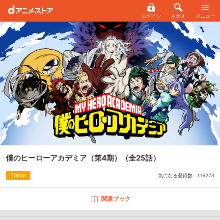
ログイン
さがす
メニュー
僕のヒーローアカデミア（第4期）
（全25話）
気になる登録数：
116273
1080p
関連ブック