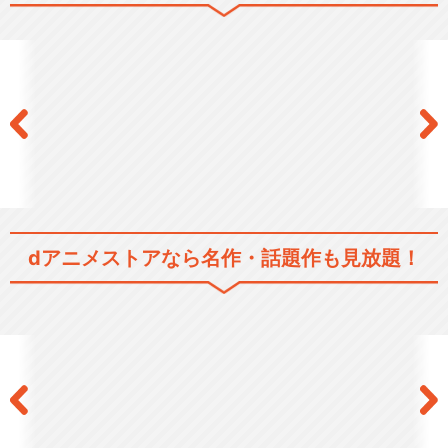
ドラマ/青春
シリーズ／関連のアニメ作品
僕のヒーローアカデミア
僕のヒーローアカデミア（第
dアニメストアなら
名作・話題作も見放題！
2期）
僕のヒーローアカデミア（第
2期） オリジナルア…