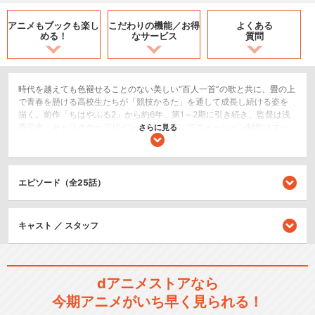
アニメもブックも
楽し
こだわりの機能／
お得
よくある
める！
なサービス
質問
時代を越えても色褪せることのない美しい“百人一首”の歌と共に、畳の上
で青春を懸ける高校生たちが「競技かるた」を通して成長し続ける姿を
描く。前作「ちはやふる2」から約6年、第1～2期に引き続き、監督は浅
香守生、キャラクターデザインは濱田邦彦、アニメーション制作はマッ
さらに見る
ドハウスが務めます。等身大の高校生によるひたむきでまっすぐな想い
と情熱が溢れ出す第3期が開幕！
スポーツ/競技
エピソード（全25話）
ドラマ/青春
キャスト ／ スタッフ
シリーズ／関連のアニメ作品
ちはやふる
dアニメストアなら
今期アニメがいち早く見られる！