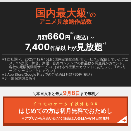
国内最大級
※1
の
アニメ見放題作品数
660
※2
月額
円
(税込) ～
7,400
見放題
※3
作品以上が
1 自社調べ。2025年12月15日に国内定額動画配信サービスが配信していたアニ
メ、2.5次元・舞台、声優・音楽コンテンツの作品数を調査員がカウント。
各社の定額制動画サービスにおける作品数のカウントにあたって、TVシリ
ーズ1シーズンごとにカウント。
2
App Store/Google Play
でのご契約は月額760円(税込)
3 一部個別課金あり
9
8
月
日
＼本日入ると最大
まで無料／
ドコモのケータイ以外もOK
はじめての方は初月無料でおためし
※アプリから入会いただく場合は入会日から14日間無料