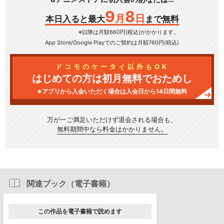
9
8
月
日
本日入ると最大
まで無料
※以降は月額660円(税込)がかかります。
App Store/Google Play
でのご契約は月額760円(税込)
ドコモのケータイ以外もOK
はじめての方は初月無料でおためし
※アプリから入会いただく場合は入会日から14日間無料
万が一ご満足いただけず
退会される場合も、
無料期間中なら料金はかかりません。
関連ブック（電子書籍）
この作品を電子書籍で読めます