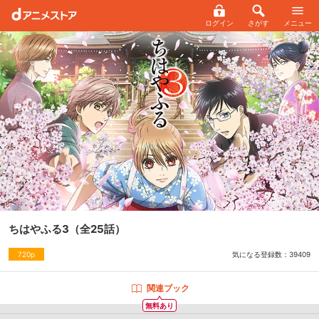
ログイン
さがす
メニュー
ちはやふる3
（全25話）
気になる登録数：
39409
720p
関連ブック
無料あり