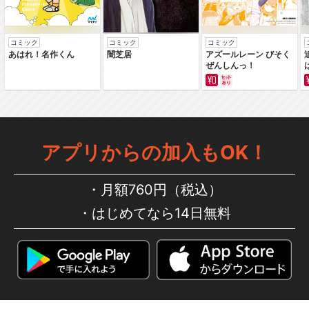
コミック
コミック
コミック
あはれ！名作くん
闇芝居
アズールレーン びそく
ぜんしんっ！
アプリからの加入もOK！
月額760円（税込）
はじめてなら14日無料