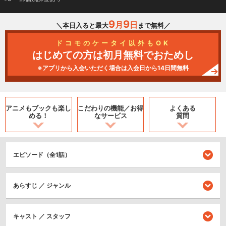
9
9
月
日
＼本日入ると最大
まで無料／
ドコモのケータイ以外もOK
はじめての方は初月無料でおためし
※アプリから入会いただく場合は入会日から14日間無料
アニメもブックも
楽し
こだわりの機能／
お得
よくある
める！
なサービス
質問
エピソード（全1話）
あらすじ ／ ジャンル
キャスト ／ スタッフ