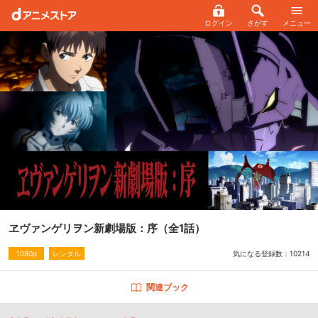
ログイン
さがす
メニュー
ヱヴァンゲリヲン新劇場版：序
（全1話）
気になる登録数：
10214
1080p
レンタル
関連ブック