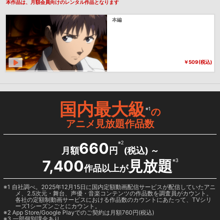
本作品は、月額会員向けのレンタル作品となります
本編
￥509(税込)
国内最大級
※1
の
アニメ見放題作品数
660
※2
月額
円
(税込) ～
7,400
見放題
※3
作品以上が
1 自社調べ。2025年12月15日に国内定額動画配信サービスが配信していたアニ
メ、2.5次元・舞台、声優・音楽コンテンツの作品数を調査員がカウント。
各社の定額制動画サービスにおける作品数のカウントにあたって、TVシリ
ーズ1シーズンごとにカウント。
2
App Store/Google Play
でのご契約は月額760円(税込)
3 一部個別課金あり