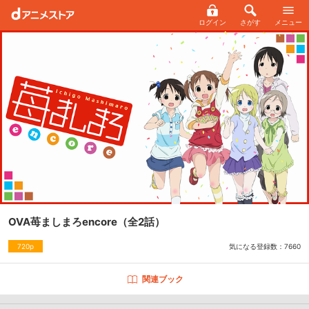
ログイン
さがす
メニュー
OVA苺ましまろencore
（全2話）
気になる登録数：
7660
720p
関連ブック