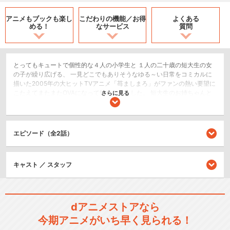
アニメもブックも
楽し
こだわりの機能／
お得
よくある
める！
なサービス
質問
とってもキュートで個性的な４人の小学生と １人の二十歳の短大生の女
の子が繰り広げる、 一見どこでもありそうなゆる～い日常をコミカルに
描いた2005年の大ヒットTVアニメ「苺ましまろ」がファンの熱い要望に
こたえてまたまたOVAになって帰ってきました。 短大生のお姉ちゃんと
さらに見る
小学生4人の何気ない、ほのぼのとした、でもどこかユニークな日常を描
いた作品。OVAになっても「かわいいは正義！」
コメディ/ギャグ
エピソード（全2話）
日常/ほのぼの
キャスト ／ スタッフ
シリーズ／関連のアニメ作品
苺ましまろ 2005 TV ANIMA
TION…
dアニメストアなら
今期アニメがいち早く見られる！