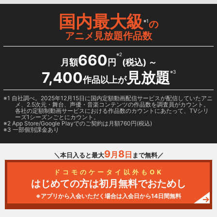
国内最大級
※1
の
アニメ見放題作品数
660
※2
月額
円
(税込) ～
7,400
見放題
※3
作品以上が
1 自社調べ。2025年12月15日に国内定額動画配信サービスが配信していたアニ
メ、2.5次元・舞台、声優・音楽コンテンツの作品数を調査員がカウント。
各社の定額制動画サービスにおける作品数のカウントにあたって、TVシリ
ーズ1シーズンごとにカウント。
2
App Store/Google Play
でのご契約は月額760円(税込)
3 一部個別課金あり
9
8
月
日
＼本日入ると最大
まで無料／
ドコモのケータイ以外もOK
はじめての方は初月無料でおためし
※アプリから入会いただく場合は入会日から14日間無料