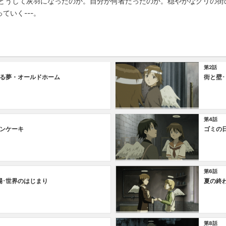
 どうして灰羽になったのか。自分が何者だったのか。穏やかなグリの街
ていく---。
第2話
る夢・オールドホーム
街と壁･
第4話
パンケーキ
ゴミの
第6話
場･世界のはじまり
夏の終わ
第8話