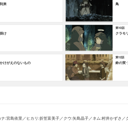
の到来
鳥
第10話
謎掛け
クラモ
第12話
･かけがえのないもの
鈴の実
カナ:宮島依里／ヒカリ:折笠富美子／クウ:矢島晶子／ネム:村井かずさ／ク