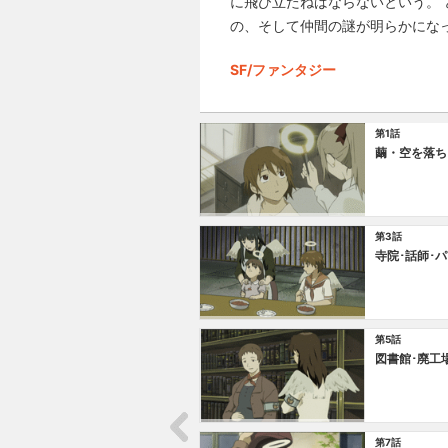
に飛び立たねばならないという。
の、そして仲間の謎が明らかになっ
SF/ファンタジー
第1話
繭・空を落ち
第3話
寺院･話師･
第5話
図書館･廃工
第7話