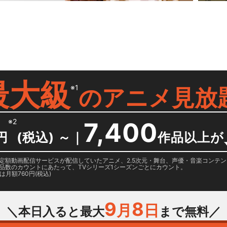
最大級
※1
の
アニメ見放
※2
7,400
円
(税込) ～
｜
作品以上が
日に国内定額動画配信サービスが配信していたアニメ、2.5次元・舞台、声優・音楽コン
品数のカウントにあたって、TVシリーズ1シーズンごとにカウント。
月額760円(税込)
9
8
月
日
＼本日入ると最大
まで無料／