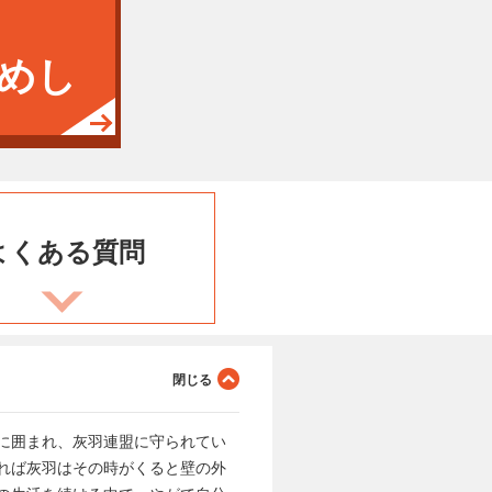
めし
よくある
質問
に囲まれ、灰羽連盟に守られてい
れば灰羽はその時がくると壁の外