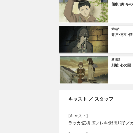
傷痕･病･冬
第9話
井戸･再生･
第11話
別離･心の闇
キャスト ／ スタッフ
[キャスト]
ラッカ:広橋 涼／レキ:野田順子／