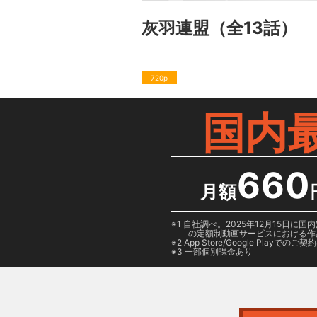
灰羽連盟
（全13話）
720p
国内
660
月額
1 自社調べ。2025年12月15
の定額制動画サービスにおける作
2
App Store/Google Play
でのご契約は
3 一部個別課金あり