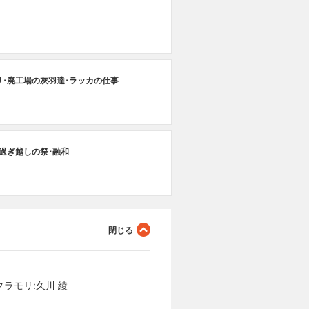
リ･廃工場の灰羽達･ラッカの仕事
･過ぎ越しの祭･融和
ラモリ:久川 綾