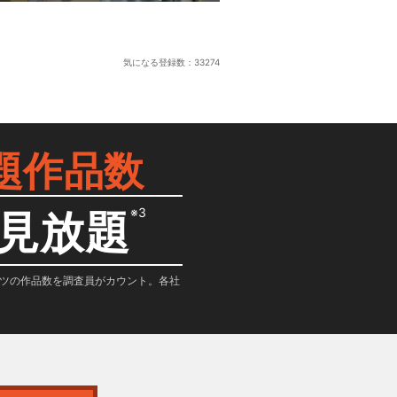
気になる登録数：
33274
題作品数
※3
見放題
テンツの作品数を調査員がカウント。各社