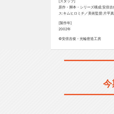
[スタッフ]
原作・脚本・シリーズ構成:安倍吉
ス:キムヒロミチ／美術監督:片平真
[製作年]
2002年
©安倍吉俊・光輪密造工房
今