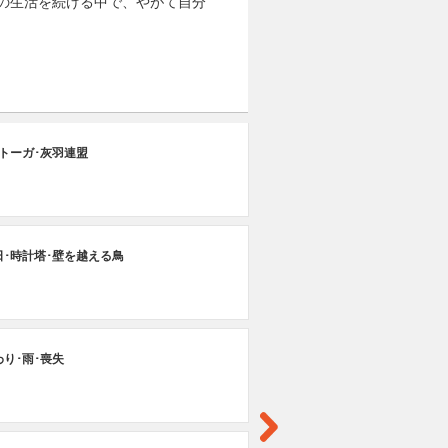
の生活を続ける中で、やがて自分
第
トーガ･灰羽連盟
レ
日･時計塔･壁を越える鳥
り･雨･喪失