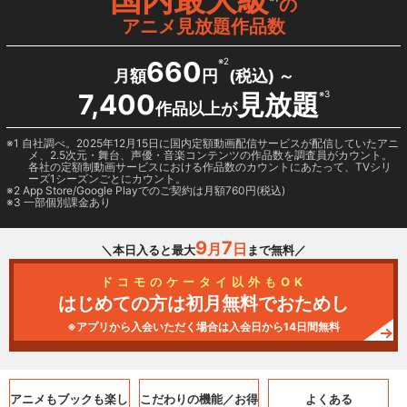
の
アニメ見放題作品数
660
※2
月額
円
(税込) ～
7,400
見放題
※3
作品以上が
1 自社調べ。2025年12月15日に国内定額動画配信サービスが配信していたアニ
メ、2.5次元・舞台、声優・音楽コンテンツの作品数を調査員がカウント。
各社の定額制動画サービスにおける作品数のカウントにあたって、TVシリ
ーズ1シーズンごとにカウント。
2
App Store/Google Play
でのご契約は月額760円(税込)
3 一部個別課金あり
9
7
月
日
＼本日入ると最大
まで無料／
ドコモのケータイ以外もOK
はじめての方は初月無料でおためし
※アプリから入会いただく場合は入会日から14日間無料
アニメもブックも
楽し
こだわりの機能／
お得
よくある