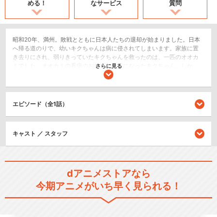
める！
なサービス
質問
昭和20年、満州。敗戦とともに日本人たちの退却が始まりました。日本
へ帰る道のりで、幼いキクちゃんは病に侵されてしまいます。家族に置
き去りにされ、弱りきっていたキクちゃんを救ったのは、一匹のオオカ
ミでした。オオカミの看病のおかげで元気になったキクちゃん。しか
さらに見る
し、次第に食糧はなくなっていきます。オオカミは危険を承知で、人間
の町へ連れていくことにしたのですが……。
戦争/ミリタリー
エピソード（全1話）
キッズ/ファミリー
キャスト ／ スタッフ
シリーズ／関連のアニメ作品
戦争童話集「ウミガメと少
年」
dアニメストアなら
今期アニメがいち早く見られる！