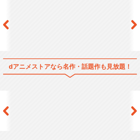
戦争童話集「凧になったお母
さん」
戦争童話集「小さい潜水艦に
恋をしたでかすぎるク…
dアニメストアなら
名作・話題作も見放題！
戦争童話集「ぼくの防空壕」
戦争童話集「焼跡の、お菓子
の木」