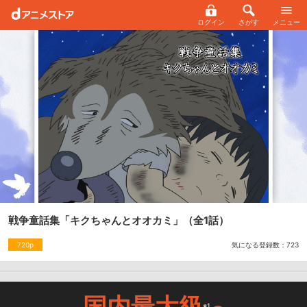
ログイン
さがす
メニュー
戦争童話集「キクちゃんとオオカミ」
（全1話）
気になる登録数：
723
720p
国内最大級
※1