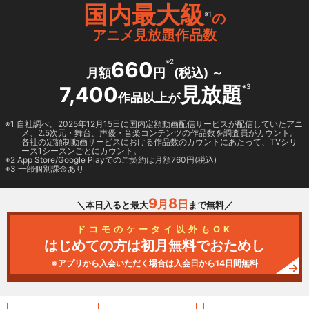
国内最大級
※1
の
アニメ見放題作品数
660
※2
月額
円
(税込) ～
7,400
見放題
※3
作品以上が
1 自社調べ。2025年12月15日に国内定額動画配信サービスが配信していたアニ
メ、2.5次元・舞台、声優・音楽コンテンツの作品数を調査員がカウント。
各社の定額制動画サービスにおける作品数のカウントにあたって、TVシリ
ーズ1シーズンごとにカウント。
2
App Store/Google Play
でのご契約は月額760円(税込)
3 一部個別課金あり
9
8
月
日
＼本日入ると最大
まで無料／
ドコモのケータイ以外もOK
はじめての方は初月無料でおためし
※アプリから入会いただく場合は入会日から14日間無料