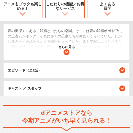
アニメもブックも
楽し
こだわりの機能／
お得
よくある
める！
なサービス
質問
森の奥深くにある、妖精と虫たちの楽園。そこには森の妖精ポポや甲虫
の王者ムシキング、それに多くの昆虫たちが仲良くくらしていた。しか
し森の平和を乱そうとする闇がせまっていた。森を支配しようとたくら
む闇の妖精アダーが赤い目をした甲虫たちをあやつりせめてきた！ そ
さらに見る
してアダーの闇の力によって改造された巨大な改造コーカサスオオカブ
トが今にもサナギからかえろうとしているのだった！はたして無事に森
の平和は取りもどせるのか!? ここに究極のスーパーバトルがくりひろげ
られる!!
エピソード（全1話）
SF/ファンタジー
アクション/バトル
キャスト ／ スタッフ
シリーズ／関連のアニメ作品
dアニメストアなら
甲虫王者 ムシキング～森の民
今期アニメがいち早く見られる！
の伝説～