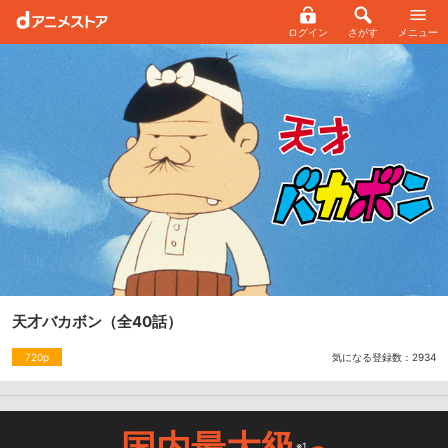
ログイン
さがす
メニュー
天才バカボン
（全40話）
気になる登録数：
2934
720p
国内最大級
※1