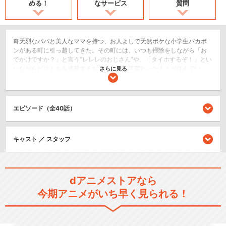
める！
なサービス
質問
奇天烈なパパと美人なママを持つ、お人よしで天然ボケな小学生バカボ
ンがある町に引っ越してきた。その町には、いつも掃除をしながら「お
でかけですか？」と言う“レレレのおじさん”や、「タイホするぞ！」とい
いながらピストルを連発するおまわりさん等変わった人々が住んでい
さらに見る
た。そこに天才児ハジメちゃんも誕生し、次々と珍騒動が巻き起こるの
だが…。赤塚不二夫の出世作でもある名作ギャグ漫画を原作に、昭和46
年から放送されたアニメシリーズの第一弾。
エピソード（全40話）
コメディ/ギャグ
シリーズ／関連のアニメ作品
キャスト ／ スタッフ
元祖・天才バカボン
dアニメストアなら
今期アニメがいち早く見られる！
平成天才バカボン