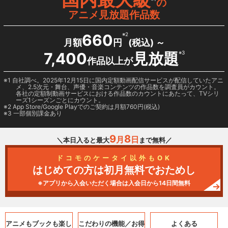
の
アニメ見放題作品数
660
※2
月額
円
(税込) ～
7,400
見放題
※3
作品以上が
1 自社調べ。2025年12月15日に国内定額動画配信サービスが配信していたアニ
メ、2.5次元・舞台、声優・音楽コンテンツの作品数を調査員がカウント。
各社の定額制動画サービスにおける作品数のカウントにあたって、TVシリ
ーズ1シーズンごとにカウント。
2
App Store/Google Play
でのご契約は月額760円(税込)
3 一部個別課金あり
9
8
月
日
＼本日入ると最大
まで無料／
ドコモのケータイ以外もOK
はじめての方は初月無料でおためし
※アプリから入会いただく場合は入会日から14日間無料
アニメもブックも
楽し
こだわりの機能／
お得
よくある