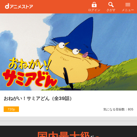
ログイン
さがす
メニュー
おねがい！サミアどん
（全39話）
気になる登録数：
805
720p
国内最大級
※1