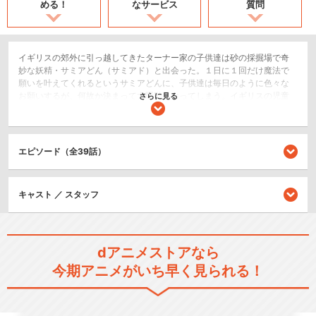
める！
なサービス
質問
イギリスの郊外に引っ越してきたターナー家の子供達は砂の採掘場で奇
妙な妖精・サミアどん（サミアド）と出会った。１日に１回だけ魔法で
願いを叶えてくれるというサミアどんに、子供達は毎日のように色々な
お願いするが、何故か決まって大騒動となってしまう。イギリスの児童
さらに見る
文学作家イーディス・ネズビット原作の「砂の妖精と５人の子どもた
ち」を、芝山 努・望月智充・片淵須直など実力派スタッフが、オリジ
ナル要素を大幅に加え、子供達と妖精の交流をコミカルかつ情味溢れる
ファンタジーに仕上げている。
エピソード（全39話）
SF/ファンタジー
キャスト ／ スタッフ
閉じる
dアニメストアなら
今期アニメがいち早く見られる！