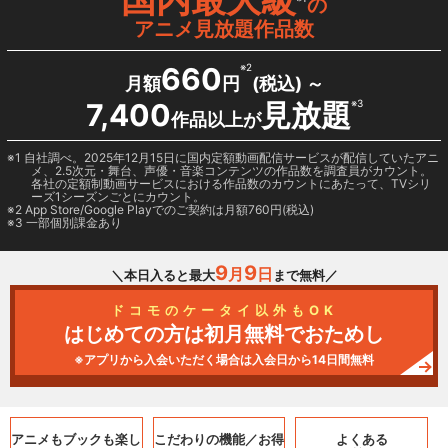
の
アニメ見放題作品数
660
※2
月額
円
(税込) ～
7,400
見放題
※3
作品以上が
1 自社調べ。2025年12月15日に国内定額動画配信サービスが配信していたアニ
メ、2.5次元・舞台、声優・音楽コンテンツの作品数を調査員がカウント。
各社の定額制動画サービスにおける作品数のカウントにあたって、TVシリ
ーズ1シーズンごとにカウント。
2
App Store/Google Play
でのご契約は月額760円(税込)
3 一部個別課金あり
9
9
月
日
＼本日入ると最大
まで無料／
ドコモのケータイ以外もOK
はじめての方は初月無料でおためし
※アプリから入会いただく場合は入会日から14日間無料
アニメもブックも
楽し
こだわりの機能／
お得
よくある