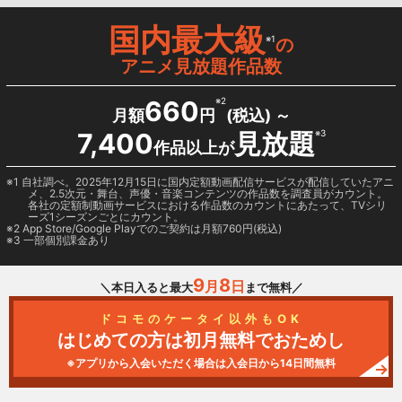
国内最大級
※1
の
アニメ見放題作品数
660
※2
月額
円
(税込) ～
7,400
見放題
※3
作品以上が
1 自社調べ。2025年12月15日に国内定額動画配信サービスが配信していたアニ
メ、2.5次元・舞台、声優・音楽コンテンツの作品数を調査員がカウント。
各社の定額制動画サービスにおける作品数のカウントにあたって、TVシリ
ーズ1シーズンごとにカウント。
2
App Store/Google Play
でのご契約は月額760円(税込)
3 一部個別課金あり
9
8
月
日
＼本日入ると最大
まで無料／
ドコモのケータイ以外もOK
はじめての方は初月無料でおためし
※アプリから入会いただく場合は入会日から14日間無料