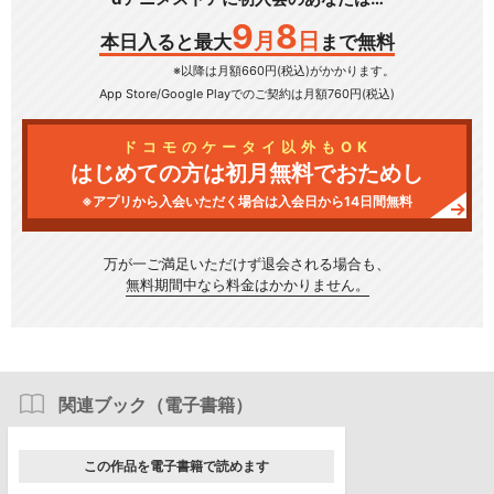
9
8
月
日
本日入ると最大
まで無料
※以降は月額660円(税込)がかかります。
App Store/Google Play
でのご契約は月額760円(税込)
ドコモのケータイ以外もOK
はじめての方は初月無料でおためし
※アプリから入会いただく場合は入会日から14日間無料
万が一ご満足いただけず
退会される場合も、
無料期間中なら料金はかかりません。
関連ブック（電子書籍）
この作品を電子書籍で読めます