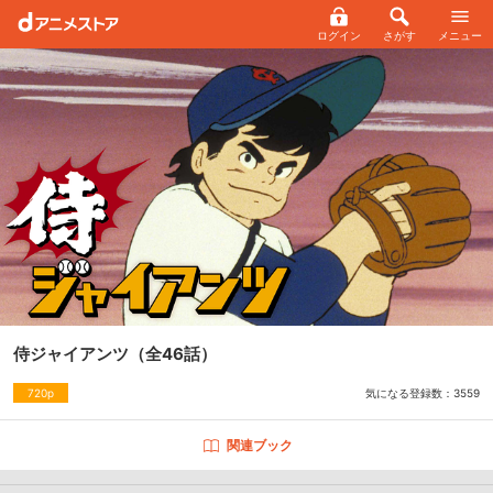
ログイン
さがす
メニュー
侍ジャイアンツ
（全46話）
気になる登録数：
3559
720p
関連ブック