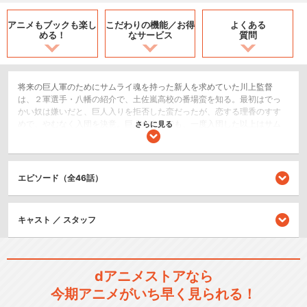
アニメもブックも
楽し
こだわりの機能／
お得
よくある
める！
なサービス
質問
将来の巨人軍のためにサムライ魂を持った新人を求めていた川上監督
は、２軍選手・八幡の紹介で、土佐嵐高校の番場蛮を知る。最初はでっ
かい奴は嫌いだと、巨人入りを拒否した蛮だったが、恋する理香のすす
めで、やむなく入団を決意。巨人が嫌いでも、一度入団した以上はサム
さらに見る
ライは己を知る物のために死す。蛮は、川上監督の期待通り、巨人を優
勝に導くため猛特訓で数々の新魔球を会得。ヤクルトの眉月や中日の大
鵬と激突する。
エピソード（全46話）
スポーツ/競技
ドラマ/青春
キャスト ／ スタッフ
閉じる
dアニメストアなら
今期アニメがいち早く見られる！