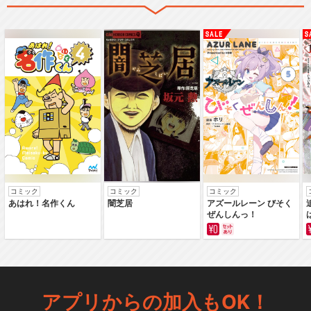
コミック
コミック
コミック
あはれ！名作くん
闇芝居
アズールレーン びそく
ぜんしんっ！
アプリからの加入もOK！