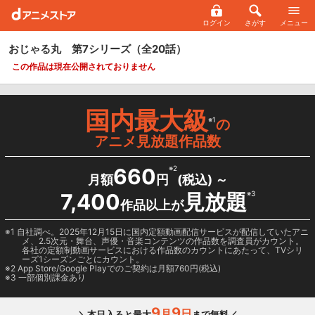
ログイン
さがす
メニュー
おじゃる丸 第7シリーズ
（全20話）
この作品は現在公開されておりません
国内最大級
※1
の
アニメ見放題作品数
660
※2
月額
円
(税込) ～
7,400
見放題
※3
作品以上が
1 自社調べ。2025年12月15日に国内定額動画配信サービスが配信していたアニ
メ、2.5次元・舞台、声優・音楽コンテンツの作品数を調査員がカウント。
各社の定額制動画サービスにおける作品数のカウントにあたって、TVシリ
ーズ1シーズンごとにカウント。
2
App Store/Google Play
でのご契約は月額760円(税込)
3 一部個別課金あり
9
9
月
日
＼本日入ると最大
まで無料／