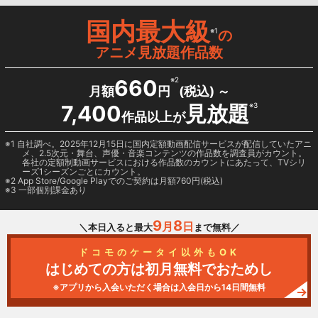
国内最大級
※1
の
アニメ見放題作品数
660
※2
月額
円
(税込) ～
7,400
見放題
※3
作品以上が
1 自社調べ。2025年12月15日に国内定額動画配信サービスが配信していたアニ
メ、2.5次元・舞台、声優・音楽コンテンツの作品数を調査員がカウント。
各社の定額制動画サービスにおける作品数のカウントにあたって、TVシリ
ーズ1シーズンごとにカウント。
2
App Store/Google Play
でのご契約は月額760円(税込)
3 一部個別課金あり
9
8
月
日
＼本日入ると最大
まで無料／
ドコモのケータイ以外もOK
はじめての方は初月無料でおためし
※アプリから入会いただく場合は入会日から14日間無料