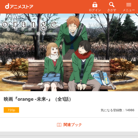
ログイン
さがす
メニュー
映画『orange -未来-』
（全1話）
気になる登録数：
14986
720p
関連ブック