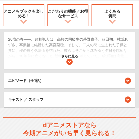
アニメもブックも
楽し
こだわりの機能／
お得
よくある
める！
なサービス
質問
26歳の春――。須和弘人は、高校の同級生の茅野貴子、萩田朔、村坂あ
ずさ、卒業後に結婚した高宮菜穂、そして、二人の間に生まれた子供と
共に、桜の舞う弘法山を訪れた。彼らはそこから沈みゆく夕日を眺めな
がら、10年前に亡くなった成瀬翔のことを考えていた。成瀬翔は高校二
さらに見る
年生の始業式の日に、東京から松本市に引っ越してきた転校生。すぐに
翔と親しくなった須和は、彼と菜穂が互いに思いを寄せ合っていること
を知るが、それに気付かないフリをしてしまっていた。そして、17歳の
冬に突然、翔は全てを置いて亡くなってしまう。10年後、翔の死が自殺
エピソード（全1話）
だったことを知り、須和の後悔は募る。「自分は、翔から、未来も菜穂
も奪ったズルいやつだ」。もしも、あの頃の自分が今の気持ちを知って
いたら……須和は奇跡を信じ、過去の自分へと手紙を送る。そこに綴った
キャスト ／ スタッフ
のは、これから起こる出来事と、26歳の彼が抱える後悔と本心。そし
て、16歳の自分へ向けたあるメッセージだった。その思いを受け取った1
6歳の須和。手紙の言葉に後押しされ、彼が最後にした選択が、“まだ誰
も見たことのない新しい未来”を作り出していく。菜穂と翔がこれから描
く未来とは？それを見守る須和の想いとは――。
dアニメストアなら
ドラマ/青春
今期アニメがいち早く見られる！