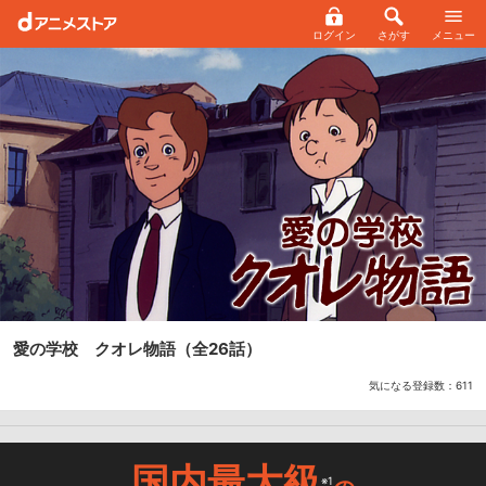
ログイン
さがす
メニュー
愛の学校 クオレ物語
（全26話）
気になる登録数：
611
国内最大級
※1