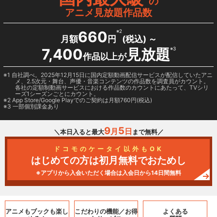
の
アニメ見放題作品数
660
※2
月額
円
(税込) ～
7,400
見放題
※3
作品以上が
1 自社調べ。2025年12月15日に国内定額動画配信サービスが配信していたアニ
メ、2.5次元・舞台、声優・音楽コンテンツの作品数を調査員がカウント。
各社の定額制動画サービスにおける作品数のカウントにあたって、TVシリ
ーズ1シーズンごとにカウント。
2
App Store/Google Play
でのご契約は月額760円(税込)
3 一部個別課金あり
9
5
月
日
＼本日入ると最大
まで無料／
ドコモのケータイ以外もOK
はじめての方は初月無料でおためし
※アプリから入会いただく場合は入会日から14日間無料
アニメもブックも
楽し
こだわりの機能／
お得
よくある