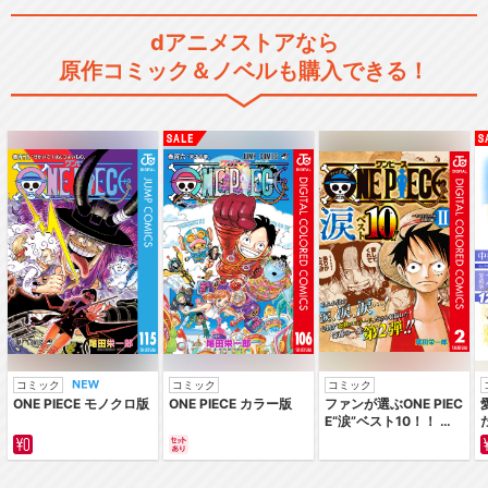
dアニメストアなら
原作コミック＆ノベルも購入できる！
コミック
コミック
コミック
ONE PIECE モノクロ版
ONE PIECE カラー版
ファンが選ぶONE PIEC
E“涙”ベスト10！！ ～
サバイバルの海 超新星
編～ カラー版