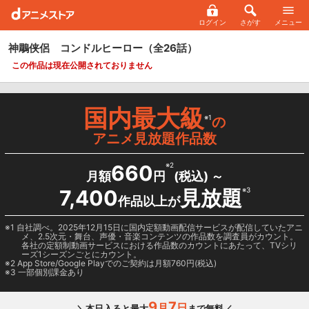
ログイン
さがす
メニュー
神鵰侠侶 コンドルヒーロー
（全26話）
この作品は現在公開されておりません
国内最大級
※1
の
アニメ見放題作品数
660
※2
月額
円
(税込) ～
7,400
見放題
※3
作品以上が
1 自社調べ。2025年12月15日に国内定額動画配信サービスが配信していたアニ
メ、2.5次元・舞台、声優・音楽コンテンツの作品数を調査員がカウント。
各社の定額制動画サービスにおける作品数のカウントにあたって、TVシリ
ーズ1シーズンごとにカウント。
2
App Store/Google Play
でのご契約は月額760円(税込)
3 一部個別課金あり
9
7
月
日
＼本日入ると最大
まで無料／