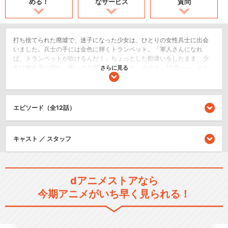
める！
なサービス
質問
打ち捨てられた廃墟で、迷子になった少女は、ひとりの女性兵士に出会
いました。兵士の手には金色に輝くトランペット。「軍人さんになれ
ば、トランペットが吹けるんだ！」ちょっとした勘違いをしたまま、少
女は喇叭手に憧れ、軍への入隊を決意します。カナタ、15歳――。カナ
さらに見る
タが配属されたのは、セーズという街にある小さな駐留部隊・第1121小
隊。物語はそんな新米兵士カナタが、セーズの街にやってくるところか
ら始まります。その日のセーズは「水かけ祭り」の真っ最中。駐屯地を
目指すカナタは、お祭り騒ぎに巻き込まれてしまって――。
エピソード（全12話）
ドラマ/青春
SF/ファンタジー
キャスト ／ スタッフ
閉じる
dアニメストアなら
今期アニメがいち早く見られる！