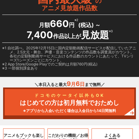
の
アニメ見放題作品数
660
※2
月額
円
(税込) ～
7,400
見放題
※3
作品以上が
1 自社調べ。2025年12月15日に国内定額動画配信サービスが配信していたアニ
メ、2.5次元・舞台、声優・音楽コンテンツの作品数を調査員がカウント。
各社の定額制動画サービスにおける作品数のカウントにあたって、TVシリ
ーズ1シーズンごとにカウント。
2
App Store/Google Play
でのご契約は月額760円(税込)
3 一部個別課金あり
9
6
月
日
＼本日入ると最大
まで無料／
ドコモのケータイ以外もOK
はじめての方は初月無料でおためし
※アプリから入会いただく場合は入会日から14日間無料
アニメもブックも
楽し
こだわりの機能／
お得
よくある