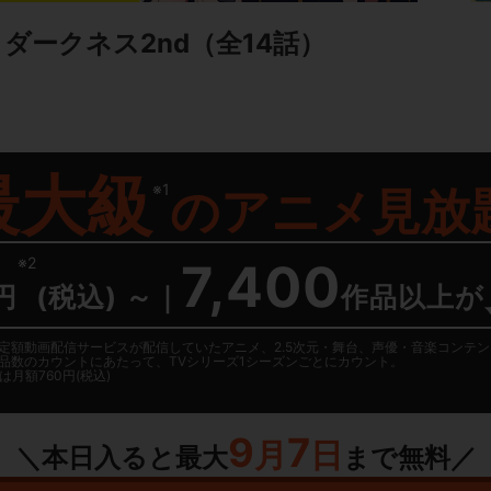
- ダークネス2nd
（全14話）
最大級
※1
の
アニメ見放
※2
7,400
円
(税込) ～
｜
作品以上が
日に国内定額動画配信サービスが配信していたアニメ、2.5次元・舞台、声優・音楽コン
品数のカウントにあたって、TVシリーズ1シーズンごとにカウント。
月額760円(税込)
9
7
月
日
＼本日入ると最大
まで無料／