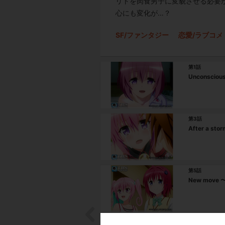
リトを肉食男子に変貌させる必要
心にも変化が…？
SF/ファンタジー
恋愛/ラブコメ
第1話
Unconsci
第3話
After a st
第5話
New mov
第7話