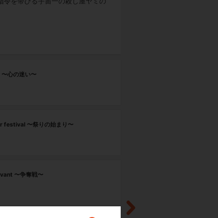
指令を帯びる宇宙一の殺し屋ヤミの
第
sy 〜心の迷い〜
P
r festival 〜祭りの始まり〜
rvant 〜争奪戦〜