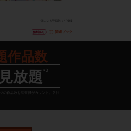
気になる登録数：
44668
関連ブック
無料あり
題作品数
※3
見放題
テンツの作品数を調査員がカウント。各社