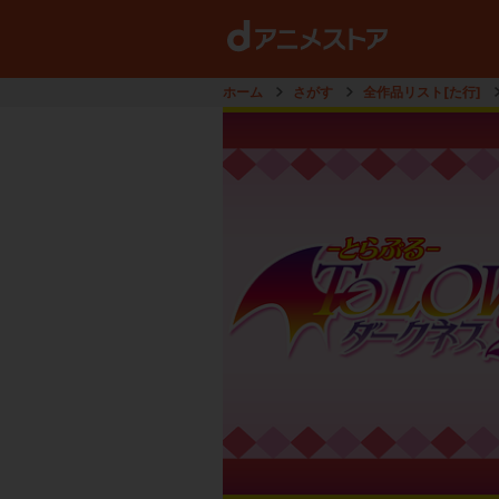
ホーム
さがす
全作品リスト[た行]