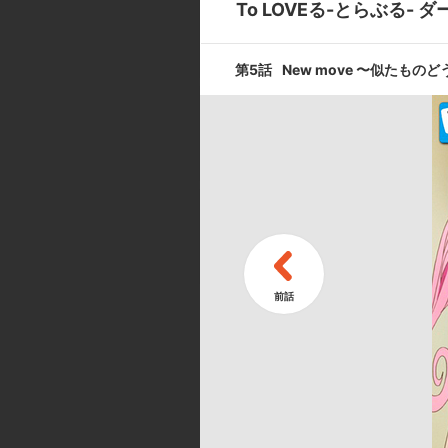
To LOVEる-とらぶる- ダ
Resistan
第5話
New move 〜似たものど
第9話
Kiss 〜キ
第11話
The beginn
キャスト ／ スタッフ
[キャスト]
モモ・ベリア・デビルーク:豊崎愛
西連寺春菜:矢作紗友里／ナナ・ア