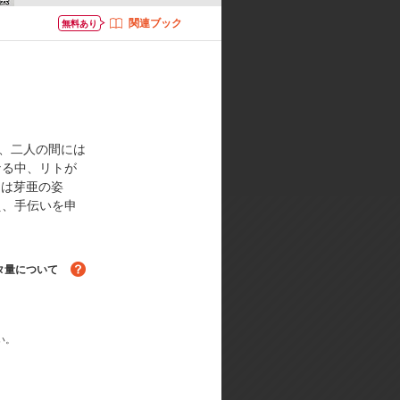
関連ブック
無料あり
で、二人の間には
なる中、リトが
には芽亜の姿
え、手伝いを申
タ量について
る！
い。