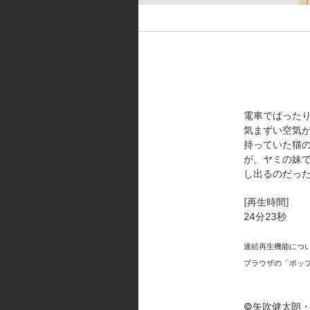
ペケ:新井里美／お静:能登麻美子
[スタッフ]
原作:矢吹健太朗、長谷見沙貴／監
[製作年]
2015年
電車でばったり
©矢吹健太朗・長谷見沙貴／集英
気まずい空気
持っていた猫の
が。ヤミの妹
し出るのだっ
[再生時間]
24分23秒
今
連続再生機能につ
ブラウザの「ポッ
©矢吹健太朗