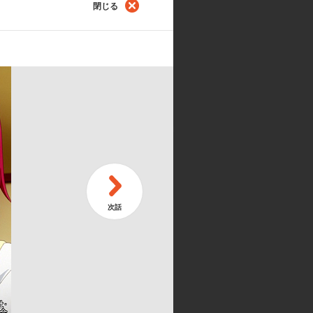
閉じる
er 〜危・剣〜
character 〜正体バレた!?〜
tion is impossible 〜暴走する闇〜
・サタリン・デビルーク:戸松 遥／
／籾岡里紗、セリーヌ:柚木涼香／