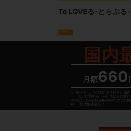
To LOVEる-とらぶる
720p
国内
660
月額
1 自社調べ。2025年12月15
の定額制動画サービスにおける作
2
App Store/Google Play
でのご契約は
3 一部個別課金あり