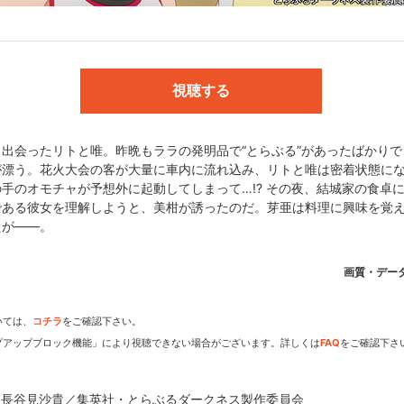
／ネメシス:日高里菜
督:大槻敦史／脚本:大槻敦史、石田健幸、丸川直子 ほか／音楽:渡辺剛
視聴する
出会ったリトと唯。昨晩もララの発明品で“とらぶる”があったばかり
社・とらぶるダークネス製作委員会
が漂う。花火大会の客が大量に車内に流れ込み、リトと唯は密着状態に
手のオモチャが予想外に起動してしまって…!? その夜、結城家の食卓
である彼女を理解しようと、美柑が誘ったのだ。芽亜は料理に興味を覚
たが――。
dアニメストアなら
画質・デー
期アニメがいち早く見られ
いては、
コチラ
をご確認下さい。
プアップブロック機能」により視聴できない場合がございます。詳しくは
FAQ
をご確認下さ
・長谷見沙貴／集英社・とらぶるダークネス製作委員会