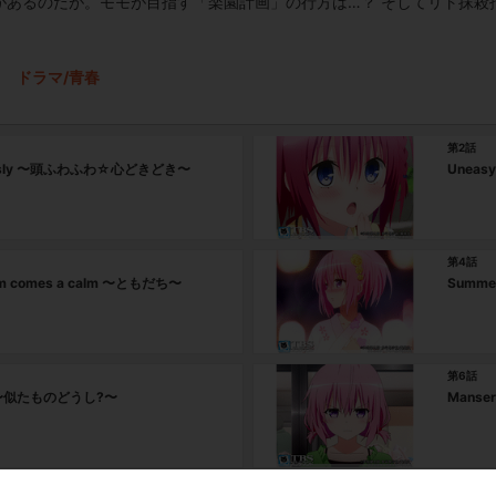
があるのだが。モモが目指す「楽園計画」の行方は…？ そしてリト抹殺
ドラマ/青春
第2話
ously 〜頭ふわふわ☆心どきどき〜
Unea
第4話
orm comes a calm 〜ともだち〜
Summe
第6話
e 〜似たものどうし?〜
Manse
第8話