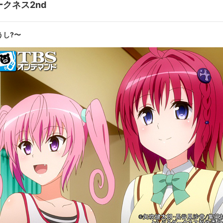
ークネス2nd
ce 〜わかっているけど〜
Dang
うし?〜
第10話
スの先にあるもの〜
True 
第12話
ing of darkness 〜その時〜
Predic
生／金色の闇:福圓美里／黒咲芽亜:井口裕香／結城リト:渡辺明乃／ララ
スタ・デビルーク:伊藤かな恵／結城美柑:花澤香菜／古手川唯:名塚佳織