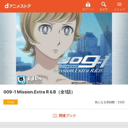
ログイン
さがす
メニュー
009‐1 Mission.Extra R＆B
（全1話）
気になる登録数：
2332
720p
関連ブック