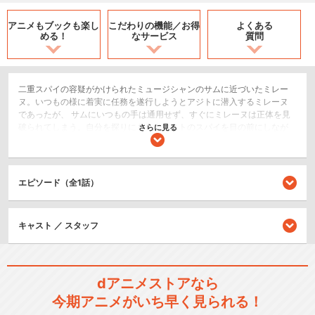
アニメもブックも
楽し
こだわりの機能／
お得
よくある
める！
なサービス
質問
二重スパイの容疑がかけられたミュージシャンのサムに近づいたミレー
ヌ。いつもの様に着実に任務を遂行しようとアジトに潜入するミレーヌ
であったが、 サムにいつもの手は通用せず、すぐにミレーヌは正体を見
破られてしまう。自分を探りにきたウエストのスパイを目の前にしなが
さらに見る
らも、たじろぐ様子もないサム。 ミレーヌはサムの暖かな優しさと彼が
奏でる音楽に身を委ねるうちに、次第に心を奪われていく･･･。
ホラー/サスペンス/推理
エピソード（全1話）
アクション/バトル
SF/ファンタジー
キャスト ／ スタッフ
シリーズ／関連のアニメ作品
サイボーグ009（モノクロ
dアニメストアなら
版）
今期アニメがいち早く見られる！