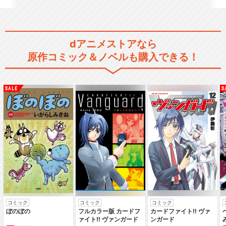
dアニメストアなら
原作コミック＆ノベルも購入できる！
009‐1
サイボーグ009VSデビルマン
CYBORG009 CALL OF JUS
TI…
コミック
コミック
コミック
ぼのぼの
フルカラー版 カードフ
カードファイト‼ ヴァ
ァイト‼ ヴァンガード
ンガード