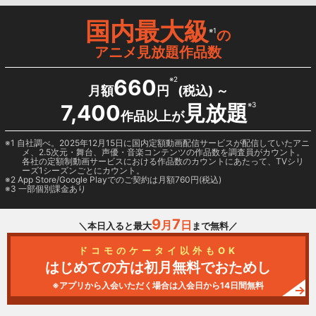
国内最大級
※1
の
アニメ見放題作品数
660
※2
月額
円
(税込) ～
7,400
見放題
※3
作品以上が
1 自社調べ。2025年12月15日に国内定額動画配信サービスが配信していたアニ
メ、2.5次元・舞台、声優・音楽コンテンツの作品数を調査員がカウント。
各社の定額制動画サービスにおける作品数のカウントにあたって、TVシリ
ーズ1シーズンごとにカウント。
2
App Store/Google Play
でのご契約は月額760円(税込)
3 一部個別課金あり
9
7
月
日
＼本日入ると最大
まで無料／
ドコモのケータイ以外もOK
はじめての方は初月無料でおためし
※アプリから入会いただく場合は入会日から14日間無料