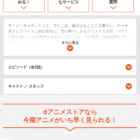
める！
なサービス
質問
デ・ジ・キャラットこと、でじこは、妹のぷちこと二人暮らし。ケーキ
屋さんでバイトに励む彼女は、雪の降りしきるクリスマスの日、バイト
の帰り道に 一人の青年と出会う。でじこは、その青年・仙波拓郎に恋心
を抱くようになり……。
さらに見る
SF/ファンタジー
恋愛/ラブコメ
エピソード（全2話）
シリーズ／関連のアニメ作品
キャスト ／ スタッフ
Di Gi Charat 星の旅
dアニメストアなら
今期アニメがいち早く見られる！
令和のデ・ジ・キャラット