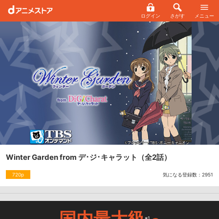
ログイン
さがす
メニュー
Winter Garden from デ･ジ･キャラット
（全2話）
気になる登録数：
2951
720p
国内最大級
※1