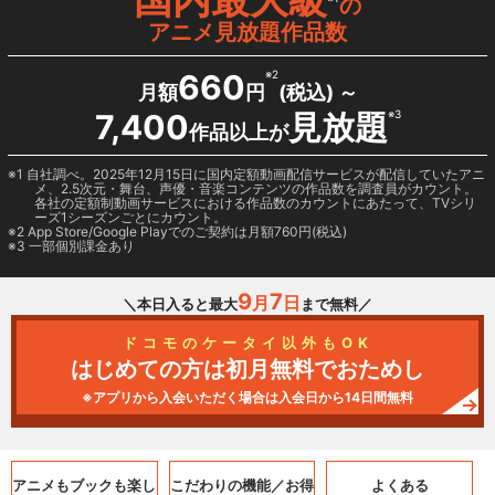
の
アニメ見放題作品数
660
※2
月額
円
(税込) ～
7,400
見放題
※3
作品以上が
1 自社調べ。2025年12月15日に国内定額動画配信サービスが配信していたアニ
メ、2.5次元・舞台、声優・音楽コンテンツの作品数を調査員がカウント。
各社の定額制動画サービスにおける作品数のカウントにあたって、TVシリ
ーズ1シーズンごとにカウント。
2
App Store/Google Play
でのご契約は月額760円(税込)
3 一部個別課金あり
9
7
月
日
＼本日入ると最大
まで無料／
ドコモのケータイ以外もOK
はじめての方は初月無料でおためし
※アプリから入会いただく場合は入会日から14日間無料
アニメもブックも
楽し
こだわりの機能／
お得
よくある