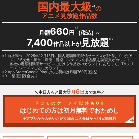
国内最大級
※1
の
アニメ見放題作品数
660
※2
月額
円
(税込) ～
7,400
見放題
※3
作品以上が
1 自社調べ。2025年12月15日に国内定額動画配信サービスが配信していたアニ
メ、2.5次元・舞台、声優・音楽コンテンツの作品数を調査員がカウント。
各社の定額制動画サービスにおける作品数のカウントにあたって、TVシリ
ーズ1シーズンごとにカウント。
2
App Store/Google Play
でのご契約は月額760円(税込)
3 一部個別課金あり
9
6
月
日
＼本日入ると最大
まで無料／
ドコモのケータイ以外もOK
はじめての方は初月無料でおためし
※アプリから入会いただく場合は入会日から14日間無料