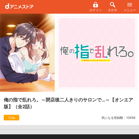
ログイン
さがす
メニュー
俺の指で乱れろ。～閉店後二人きりのサロンで...～【オンエア
版】
（全2話）
気になる登録数：
10556
720p