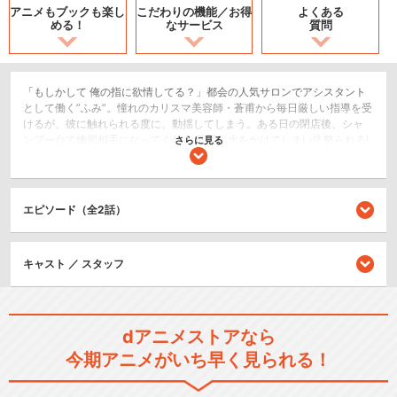
アニメもブックも
楽し
こだわりの機能／
お得
よくある
める！
なサービス
質問
「もしかして 俺の指に欲情してる？」都会の人気サロンでアシスタント
として働く”ふみ”。憧れのカリスマ美容師・蒼甫から毎日厳しい指導を受
けるが、彼に触れられる度に、動揺してしまう。ある日の閉店後、シャ
ンプー台で練習相手になってくれた 蒼甫に水をかけてしまい!? 怒られる!
さらに見る
かと思いきやそのまま引き寄せられ…「どうして 俺が触るとダメなん
だ?」心を見透かすように意地悪に微笑む蒼甫。指先がカラダの隅々を撫
で回し始めて…。---私はこの指つきを…もう拒めない。
エピソード（全2話）
恋愛/ラブコメ
ショート
キャスト ／ スタッフ
閉じる
dアニメストアなら
今期アニメがいち早く見られる！