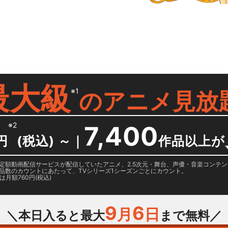
）
最大級
※1
の
アニメ見放
※2
7,400
円
(税込) ～
｜
作品以上が
日に国内定額動画配信サービスが配信していたアニメ、2.5次元・舞台、声優・音楽コン
品数のカウントにあたって、TVシリーズ1シーズンごとにカウント。
月額760円(税込)
9
6
月
日
＼本日入ると最大
まで無料／