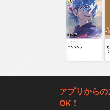
コミック
コ
ニンジャラ
ち
て
アプリからの
OK！