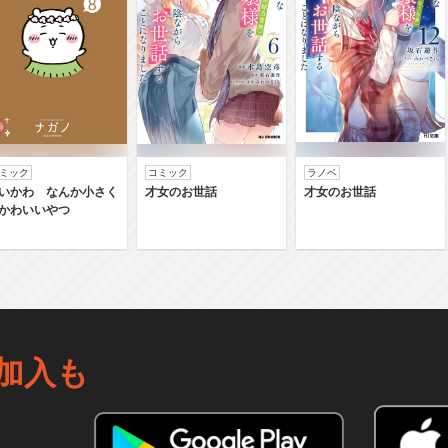
ミック
コミック
ラノベ
いかわ なんか小さく
才女のお世話
才女のお世話
かわいいやつ
加入も