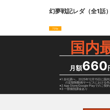
幻夢戦記レダ
（全1話
720p
国内
660
月額
1 自社調べ。2025年12月15
の定額制動画サービスにおける作
2
App Store/Google Play
でのご契約は
3 一部個別課金あり