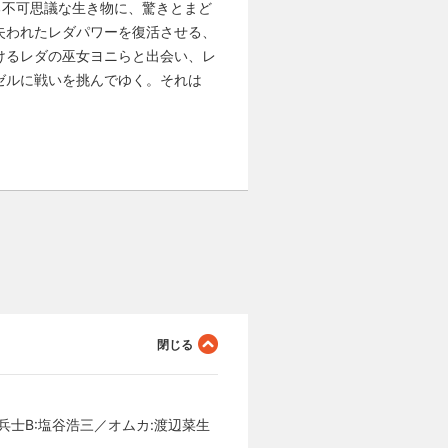
る不可思議な生き物に、驚きとまど
失われたレダパワーを復活させる、
けるレダの巫女ヨニらと出会い、レ
ゼルに戦いを挑んでゆく。それは
兵士B:塩谷浩三／オムカ:渡辺菜生