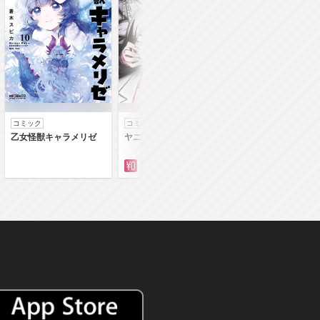
コミック
コミック
コミック
乙女怪獣キャラメリゼ
ヤニねこ
落第賢者の学院無
～二度目の転生、Ｓ
クチート魔術師冒険