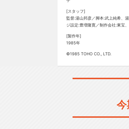
子
[スタッフ]
監督:湯山邦彦／脚本:武上純希、
ジ設定:豊増隆寛／制作会社:東宝
[製作年]
1985年
©1985 TOHO CO., LTD.
今