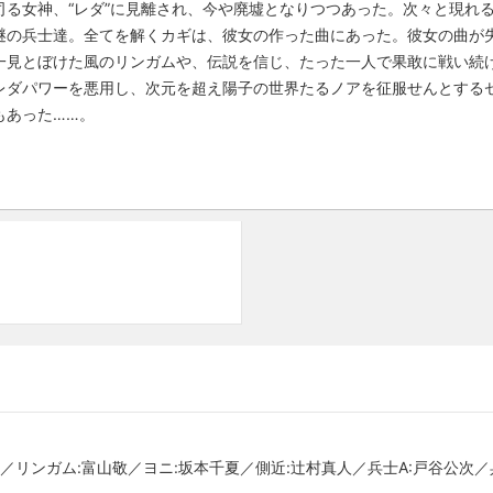
司る女神、“レダ”に見離され、今や廃墟となりつつあった。次々と現れ
謎の兵士達。全てを解くカギは、彼女の作った曲にあった。彼女の曲が
一見とぼけた風のリンガムや、伝説を信じ、たった一人で果敢に戦い続
レダパワーを悪用し、次元を超え陽子の世界たるノアを征服せんとする
もあった……。
／リンガム:富山敬／ヨニ:坂本千夏／側近:辻村真人／兵士A:戸谷公次／