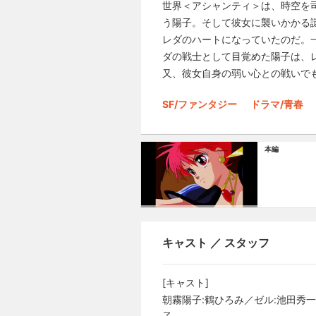
世界＜アシャンティ＞は、時空を
う陽子。そして彼女に襲いかかる
レダのハートになっていたのだ。
ダの戦士として目覚めた陽子は、
又、彼女自身の弱い心との戦いで
SF/ファンタジー
ドラマ/青春
本編
キャスト ／ スタッフ
[キャスト]
朝霧陽子:鶴ひろみ／ゼル:池田秀一