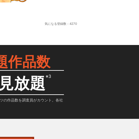
気になる登録数：
4270
題作品数
※3
見放題
テンツの作品数を調査員がカウント。各社