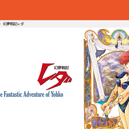
幻夢戦記レダ