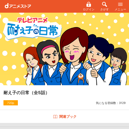
ログイン
さがす
メニュー
耐え子の日常
（全5話）
気になる登録数：
3129
720p
関連ブック