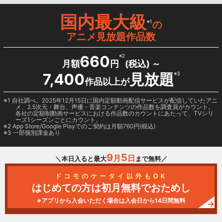
国内最大級
※1
の
アニメ見放題作品数
660
※2
月額
円
(税込) ～
7,400
見放題
※3
作品以上が
1 自社調べ。2025年12月15日に国内定額動画配信サービスが配信していたアニ
メ、2.5次元・舞台、声優・音楽コンテンツの作品数を調査員がカウント。
各社の定額制動画サービスにおける作品数のカウントにあたって、TVシリ
ーズ1シーズンごとにカウント。
2
App Store/Google Play
でのご契約は月額760円(税込)
3 一部個別課金あり
9
5
月
日
＼本日入ると最大
まで無料／
ドコモのケータイ以外もOK
はじめての方は初月無料でおためし
※アプリから入会いただく場合は入会日から14日間無料