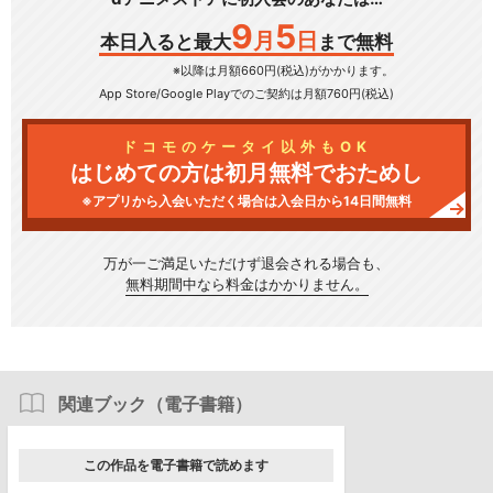
9
5
月
日
本日入ると最大
まで無料
※以降は月額660円(税込)がかかります。
App Store/Google Play
でのご契約は月額760円(税込)
ドコモのケータイ以外もOK
はじめての方は初月無料でおためし
※アプリから入会いただく場合は入会日から14日間無料
万が一ご満足いただけず
退会される場合も、
無料期間中なら料金はかかりません。
関連ブック（電子書籍）
この作品を電子書籍で読めます