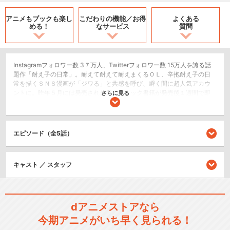
アニメもブックも
楽し
こだわりの機能／
お得
よくある
める！
なサービス
質問
Instagramフォロワー数 3７万人、Twitterフォロワー数 15万人を誇る話
題作「耐え子の日常」。耐えて耐えて耐えまくるＯＬ、辛抱耐え子の日
常を描くＳＮＳ漫画が「ジワる」と共感を呼び、瞬く間に超人気アカウ
ントに。昨年５月には発売された初のコミック書籍が発売後１週間で即
さらに見る
重版決定。そんな大人気漫画の「耐え子の日常」がついにアニメになっ
て登場！耐え子の漫画の世界観を軽快なテンポで送るショートアニメ！
原作でも人気の耐え子の友人「朝美」役には「BanG Dream! 」の戸山香
澄役などで知られる人気声優の愛美、「カードファイト!! ヴァンガード
エピソード（全5話）
新右衛門編」の新田新右衛門役を演じる森嶋秀太のほか、遠野ひかる、
紡木吏佐らが出演。漫画での耐えっぷりをそのままに豪華キャストによ
るアニメ化が実現しました。
キャスト ／ スタッフ
ショート
コメディ/ギャグ
dアニメストアなら
シリーズ／関連のアニメ作品
今期アニメがいち早く見られる！