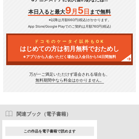
9
5
月
日
本日入ると最大
まで無料
※以降は月額660円(税込)がかかります。
App Store/Google Play
でのご契約は月額760円(税込)
ドコモのケータイ以外もOK
はじめての方は初月無料でおためし
※アプリから入会いただく場合は入会日から14日間無料
万が一ご満足いただけず
退会される場合も、
無料期間中なら料金はかかりません。
関連ブック（電子書籍）
この作品を電子書籍で読めます