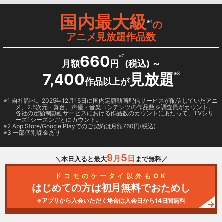
国内最大級
※1
の
アニメ見放題作品数
660
※2
月額
円
(税込) ～
7,400
見放題
※3
作品以上が
1 自社調べ。2025年12月15日に国内定額動画配信サービスが配信していたアニ
メ、2.5次元・舞台、声優・音楽コンテンツの作品数を調査員がカウント。
各社の定額制動画サービスにおける作品数のカウントにあたって、TVシリ
ーズ1シーズンごとにカウント。
2
App Store/Google Play
でのご契約は月額760円(税込)
3 一部個別課金あり
9
5
月
日
＼本日入ると最大
まで無料／
ドコモのケータイ以外もOK
はじめての方は初月無料でおためし
※アプリから入会いただく場合は入会日から14日間無料