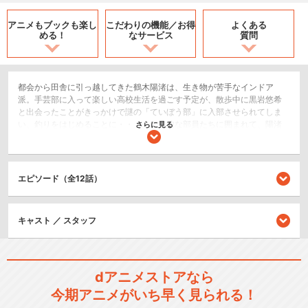
アニメもブックも
楽し
こだわりの機能／
お得
よくある
める！
なサービス
質問
都会から田舎に引っ越してきた鶴木陽渚は、生き物が苦手なインドア
派。手芸部に入って楽しい高校生活を過ごす予定が、散歩中に黒岩悠希
と出会ったことがきっかけで謎の「ていぼう部」に入部させられてしま
い、釣りをはじめることに・・・。個性的な部員たちに囲まれて、陽渚
さらに見る
の高校生活どうなるの！？
ドラマ/青春
日常/ほのぼの
エピソード（全12話）
閉じる
キャスト ／ スタッフ
dアニメストアなら
今期アニメがいち早く見られる！