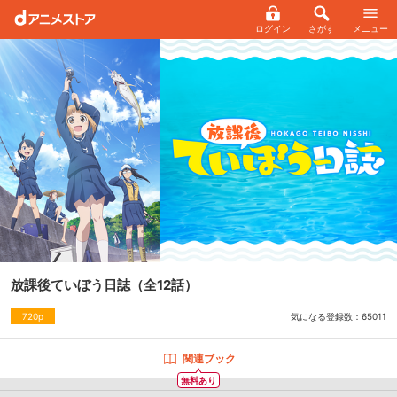
ログイン
さがす
メニュー
放課後ていぼう日誌
（全12話）
気になる登録数：
65011
720p
関連ブック
無料あり