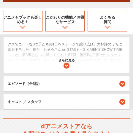
アニメもブックも
楽し
こだわりの機能／
お得
よくある
める！
なサービス
質問
クズでニートな6つ子たちの1日をステージで繰り広げ、大好評のうちに
幕を下ろした、舞台「おそ松さん on STAGE ～SIX MEN’S SHOW TIME
～」が、第3弾となって帰ってくる！第1弾、第2弾を手掛けたスタッフ・
キャスト陣が再集結、さらにパワーアップして皆様の前に。第3弾となる
さらに見る
今回は、6つ子とＦ6はもちろんのこと、喜劇「おそ松さん」にも登場し
たキャスト達も集合し、松ステ史上最高の舞台をお届けいたします。相
変わらずクズでニートな6つ子たちが、今度はどんなSHOW TIMEな1日を
見せてくれるのか、ぜひお見逃しなく！
エピソード（全1話）
2.5次元舞台
キャスト ／ スタッフ
シリーズ／関連のアニメ作品
おそ松くん
dアニメストアなら