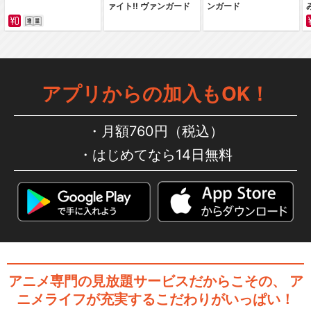
ァイト‼ ヴァンガード
ンガード
えいがのおそ松さん
アプリからの加入もOK！
「えいがのおそ松さん」劇場
月額760円（税込）
公開記念特番 鈴村健…
はじめてなら14日無料
おそ松さん～ヒピポ族と輝く
果実～
アニメ専門の見放題サービスだからこその、
ア
おそ松さん～魂のたこ焼きパ
ニメライフが充実するこだわりがいっぱい！
ーティーと伝説のお泊…