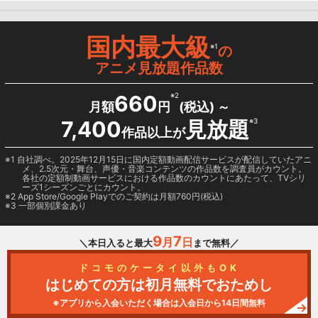
国内最大級
※1
の
アニメ見放題作品数
660
※2
月額
円
(税込) ～
7,400
見放題
※3
作品以上が
1 自社調べ。2025年12月15日に国内定額動画配信サービスが配信していたアニ
メ、2.5次元・舞台、声優・音楽コンテンツの作品数を調査員がカウント。
各社の定額制動画サービスにおける作品数のカウントにあたって、TVシリ
ーズ1シーズンごとにカウント。
2
App Store/Google Play
でのご契約は月額760円(税込)
3 一部個別課金あり
9
7
月
日
＼本日入ると最大
まで無料／
ドコモのケータイ以外もOK
はじめての方は初月無料でおためし
※アプリから入会いただく場合は入会日から14日間無料