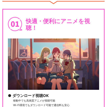
快適・便利にアニメを視
おそ松さん on STAGE ～SIX
MEN…
聴！
舞台『おそ松さん on STAGE
～SIX …
F6 1st LIVEツアー「Satisfa
c…
ダウンロード視聴OK
移動中でも高画質アニメが視聴可能
Wi-Fi環境でもダウンロード可能で通信料も安心