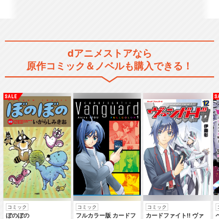
dアニメストアなら
「おそ松さん 第2期」ショ
原作コミック＆ノベルも購入できる！
ートフィルムシリーズ
おそ松さん 第3期
おそ松さん 第4期
コミック
コミック
コミック
ぼのぼの
フルカラー版 カードフ
カードファイト‼ ヴァ