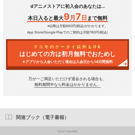
dアニメストアに初入会のあなたは…
9
7
月
日
本日入ると最大
まで無料
※以降は月額660円(税込)がかかります。
App Store/Google Play
でのご契約は月額760円(税込)
ドコモのケータイ以外もOK
はじめての方は初月無料でおためし
※アプリから入会いただく場合は入会日から14日間無料
万が一ご満足いただけず
退会される場合も、
無料期間中なら料金はかかりません。
関連ブック（電子書籍）
(C) NTT DOCOMO