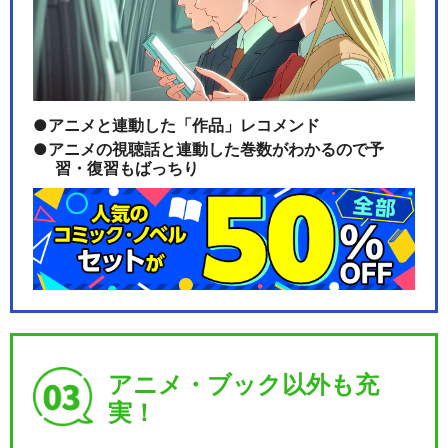
F6 LIVE「Destination」【特
典…
アニメと連動した「作品」レコメンド
アニメの視聴話と連動した巻数がわかるので予
習・復習もばっちり
閉じる
アニメ・ブック以外も充
実！