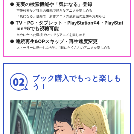
喜劇「おそ松さん」
充実の検索機能や「気になる」登録
声優検索など独自の機能で好きなアニメを楽しめる
「気になる」登録で、新作アニメの最新話の追加をお知らせ
TV・PC・タブレット・PlayStation®4・PlayStat
ion®5でも視聴可能
自分に合った環境でいつでもアニメを楽しめる
おそ松さんon STAGE～SIX M
連続再生&OPスキップ・再生速度変更
EN'S…
ストーリーに熱中しながら、1日にたくさんのアニメを楽しめる
新・喜劇「おそ松さん」【特
ブック購入でもっと楽しも
典映像付】
う！
まついぬ