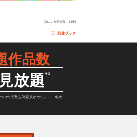
気になる登録数：
2264
関連ブック
題作品数
※3
見放題
テンツの作品数を調査員がカウント。各社