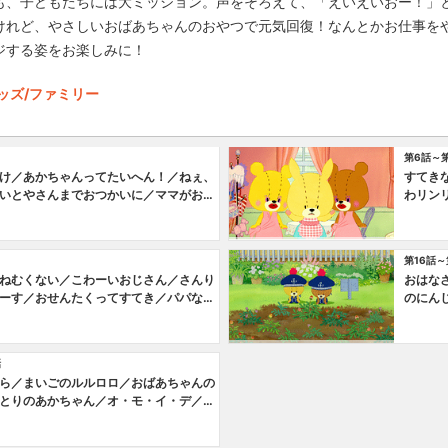
も、子どもたちには大ミッション。声をそろえて、「えいえいおー！」
けれど、やさしいおばあちゃんのおやつで元気回復！なんとかお仕事を
ジする姿をお楽しみに！
ッズ/ファミリー
第6話～第
け／あかちゃんってたいへん！／ねぇ、
すてき
いとやさんまでおつかいに／ママがおね
わリン
第16話～
ねむくない／こわーいおじさん／さんり
おはな
ーす／おせんたくってすてき／パパなん
のにん
い！
ワンピ
話
ら／まいごのルルロロ／おばあちゃんの
とりのあかちゃん／オ・モ・イ・デ／も