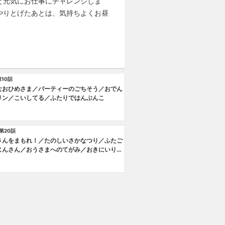
と元気にお仕事にチャレンジしま
やりとげたあとは、気持ちよくお昼
10話
なおひめさま／パーティーのごちそう／おでん
リン／こいしてる／ふたりではんぶんこ
第20話
さんをまもれ！／たのしいさかなつり／ふたご
じんさん／おうさまへのてがみ／おきにいりの
ース