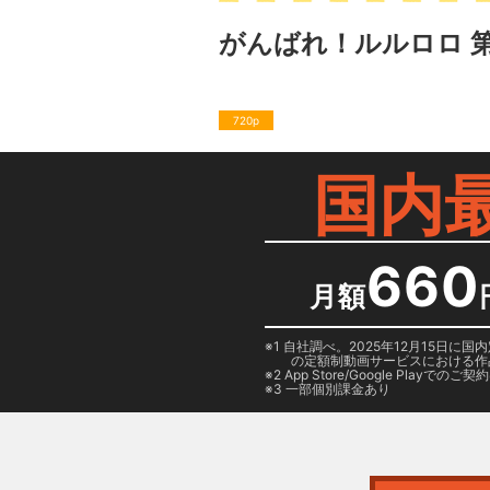
がんばれ！ルルロロ 
720p
国内
660
月額
1 自社調べ。2025年12月15
の定額制動画サービスにおける作
2
App Store/Google Play
でのご契約は
3 一部個別課金あり