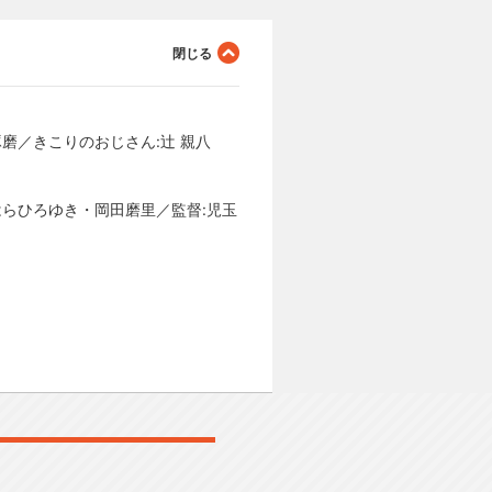
磨／きこりのおじさん:辻 親八
はらひろゆき・岡田磨里／監督:児玉