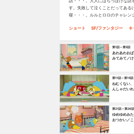
話・・・。大人にはちっぽけな話
す。失敗して泣くことだってある
寝・・・。ルルとロロのチャレン
ショート
SF/ファンタジー
キ
第1話～第5話
あわあわおば
みてみて／け
つ！
第11話～第15話
ねむくない、
んしゃだいれ
てだいっきら
第21話～第26
ゆめゆめみた
おつかい／こ
りのようせい