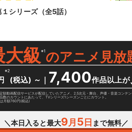
第１シリーズ
（全5話）
最大級
※1
の
アニメ見放
※2
7,400
円
(税込) ～
｜
作品以上が
日に国内定額動画配信サービスが配信していたアニメ、2.5次元・舞台、声優・音楽コン
品数のカウントにあたって、TVシリーズ1シーズンごとにカウント。
月額760円(税込)
9
5
月
日
＼本日入ると最大
まで無料／