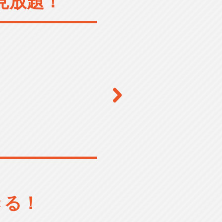
見放題！
きる！