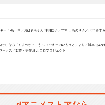
ギー:小島一華／おばあちゃん:津田匠子／ママ:日高のり子／パパ:鈴木琢
・あだち なみ「くまのがっこう ジャッキーのいもうと」より／脚本:あい
ワークス／製作・著作:ルルロロプロジェクト
dアニメストアなら