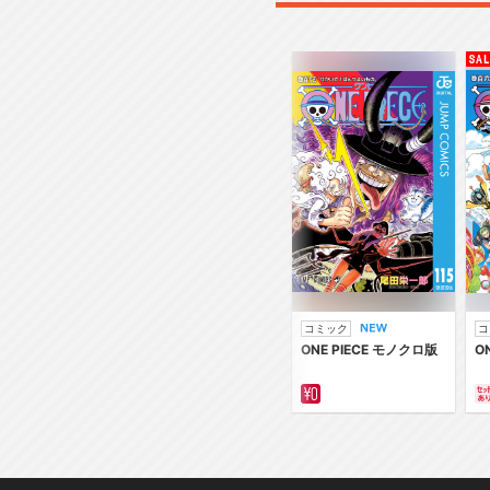
コミック
コ
ONE PIECE モノクロ版
O