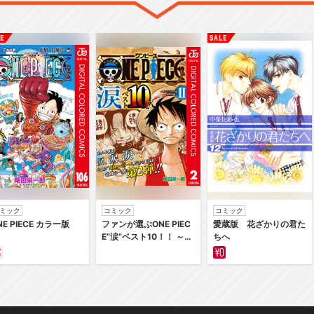
ミック
コミック
コミック
NE PIECE カラー版
ファンが選ぶONE PIEC
愛蔵版 花ざかりの君た
E“涙”ベスト10！！ ～サ
ちへ
バイバルの海 超新星編
～ カラー版