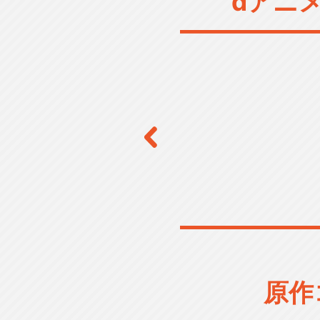
dアニ
原作