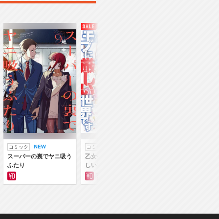
コミック
コミック
ラノベ
スーパーの裏でヤニ吸う
乙女ゲー世界はモブに厳
乙女ゲー世界はモブ
ふたり
しい世界です
しい世界です