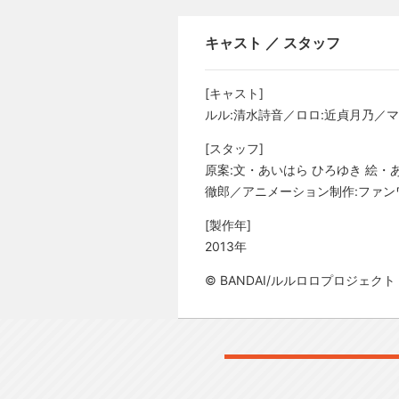
キャスト ／ スタッフ
[キャスト]
ルル:清水詩音／ロロ:近貞月乃／マ
[スタッフ]
原案:文・あいはら ひろゆき 絵
徹郎／アニメーション制作:ファン
[製作年]
2013年
© BANDAI/ルルロロプロジェクト