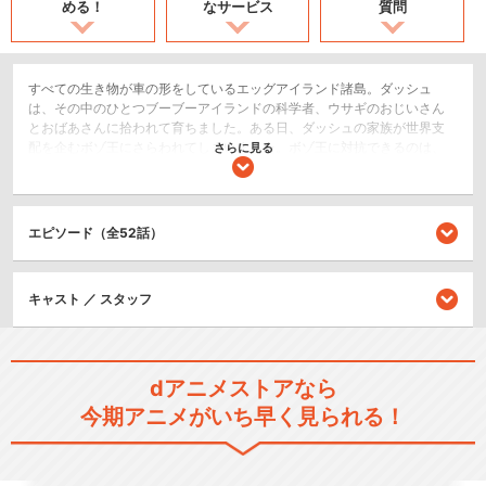
める！
なサービス
質問
すべての生き物が車の形をしているエッグアイランド諸島。ダッシュ
は、その中のひとつブーブーアイランドの科学者、ウサギのおじいさん
とおばあさんに拾われて育ちました。ある日、ダッシュの家族が世界支
配を企むボゾ王にさらわれてしまいました。ボゾ王に対抗できるのは、
さらに見る
ダッシュの変身能力とエレメントの力しかありません。家族を救うた
め、世界の平和を守るため、ダッシュはエレメントを求めて他の島々を
周る旅に出ることにしました。旅の途中で出会う、個性豊かな仲間た
ち。ボゾ王の手下たちーおっちょこちょいなアイアン一味も現れて、エ
エピソード（全52話）
レメントを集める旅は、大騒動。ダッシュは集めたエレメントの力でエ
ッグアイランドの平和を守れるのでしょうか！？
ショート
キャスト ／ スタッフ
SF/ファンタジー
ロボット/メカ
dアニメストアなら
閉じる
今期アニメがいち早く見られる！