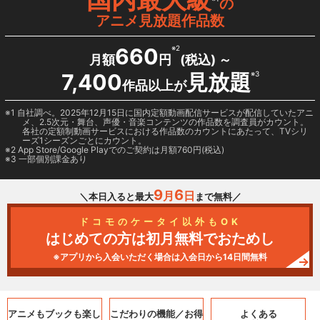
の
アニメ見放題作品数
660
※2
月額
円
(税込) ～
7,400
見放題
※3
作品以上が
1 自社調べ。2025年12月15日に国内定額動画配信サービスが配信していたアニ
メ、2.5次元・舞台、声優・音楽コンテンツの作品数を調査員がカウント。
各社の定額制動画サービスにおける作品数のカウントにあたって、TVシリ
ーズ1シーズンごとにカウント。
2
App Store/Google Play
でのご契約は月額760円(税込)
3 一部個別課金あり
9
6
月
日
＼本日入ると最大
まで無料／
ドコモのケータイ以外もOK
はじめての方は初月無料でおためし
※アプリから入会いただく場合は入会日から14日間無料
アニメもブックも
楽し
こだわりの機能／
お得
よくある