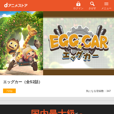
ログイン
さがす
メニュー
エッグカー
（全52話）
気になる登録数：
347
720p
国内最大級
※1