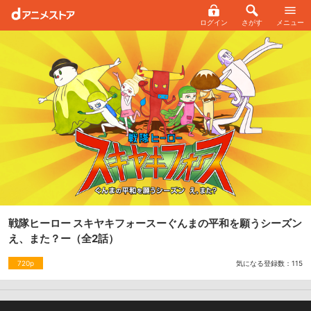
ログイン
さがす
メニュー
戦隊ヒーロー スキヤキフォースーぐんまの平和を願うシーズン
え、また？ー
（全2話）
気になる登録数：
115
720p