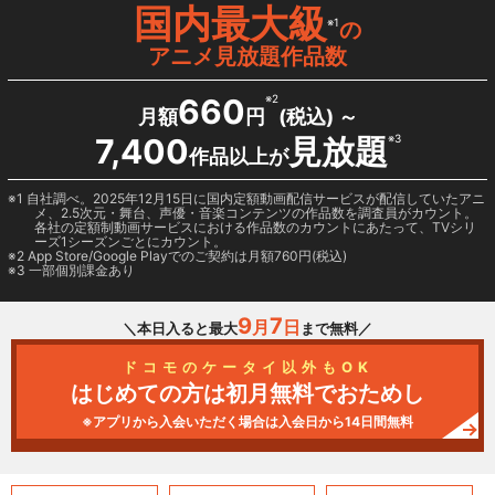
国内最大級
※1
の
アニメ見放題作品数
660
※2
月額
円
(税込) ～
7,400
見放題
※3
作品以上が
1 自社調べ。2025年12月15日に国内定額動画配信サービスが配信していたアニ
メ、2.5次元・舞台、声優・音楽コンテンツの作品数を調査員がカウント。
各社の定額制動画サービスにおける作品数のカウントにあたって、TVシリ
ーズ1シーズンごとにカウント。
2
App Store/Google Play
でのご契約は月額760円(税込)
3 一部個別課金あり
9
7
月
日
＼本日入ると最大
まで無料／
ドコモのケータイ以外もOK
はじめての方は初月無料でおためし
※アプリから入会いただく場合は入会日から14日間無料