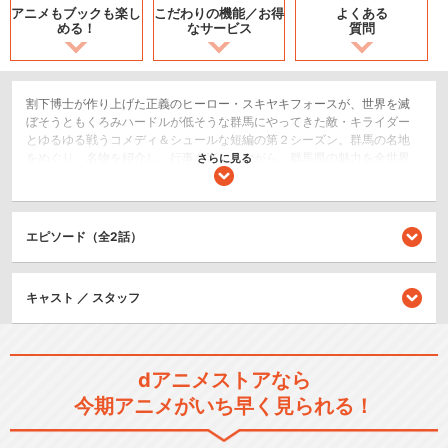
アニメもブックも
楽し
こだわりの機能／
お得
よくある
める！
なサービス
質問
割下博士が作り上げた正義のヒーロー・スキヤキフォースが、世界を滅
ぼそうともくろみハードルが低そうな群馬にやってきた敵・キライダー
とゆるゆる戦うコメディ＆シュールな短編の第２シーズン。群馬の名地
をめぐり、名物を紹介し、行事を楽しみながら、群馬県の魅力を全世界
さらに見る
に伝えるべく、スキヤキフォースのヒーローたちが活躍したり、しなか
ったりします！
ショート
エピソード（全2話）
SF/ファンタジー
キャスト ／ スタッフ
シリーズ／関連のアニメ作品
戦隊ヒーロー スキヤキフォー
ス ―ぐんまの平和…
dアニメストアなら
今期アニメがいち早く見られる！