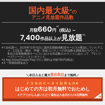
国内最大級
※1
の
アニメ見放題作品数
660
※2
月額
円
(税込) ～
7,400
見放題
※3
作品以上が
1 自社調べ。2025年12月15日に国内定額動画配信サービスが配信していたアニ
メ、2.5次元・舞台、声優・音楽コンテンツの作品数を調査員がカウント。
各社の定額制動画サービスにおける作品数のカウントにあたって、TVシリ
ーズ1シーズンごとにカウント。
2
App Store/Google Play
でのご契約は月額760円(税込)
3 一部個別課金あり
9
6
月
日
＼本日入ると最大
まで無料／
ドコモのケータイ以外もOK
はじめての方は初月無料でおためし
※アプリから入会いただく場合は入会日から14日間無料