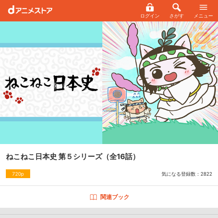
ログイン
さがす
メニュー
ねこねこ日本史 第５シリーズ
（全16話）
気になる登録数：
2822
720p
関連ブック