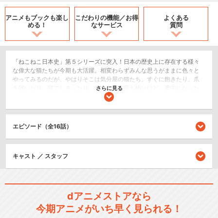
アニメもブックも
楽し
こだわりの機能／
お得
よくある
める！
なサービス
質問
「ねこねこ日本史」第５シリーズに突入！日本の歴史上に存在する様々
な偉大な猫たちが今期も大活躍。相変わらずみんな思うがままに色々と
やってみるのだが、やはりそこは気分屋の猫たち。すぐに飽きたり、爪
を研いだり、寝てしまったり。水も大きな音も怖いけど、夢中になった
さらに見る
ときのエネルギーだけはすごいのである。今期はどんな日本の歴史が作
られて行くのか！？人気猫たちもまた登場するかもしれないのでお楽し
みに！
エピソード（全16話）
歴史/戦記
ショート
キッズ/ファミリー
キャスト ／ スタッフ
シリーズ／関連のアニメ作品
dアニメストアなら
ねこねこ日本史
今期アニメがいち早く見られる！