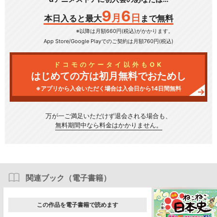
9
6
月
日
本日入ると最大
まで無料
※以降は月額660円(税込)がかかります。
App Store/Google Play
でのご契約は月額760円(税込)
ドコモのケータイ以外もOK
はじめての方は初月無料でおためし
※アプリから入会いただく場合は入会日から14日間無料
万が一ご満足いただけず
退会される場合も、
無料期間中なら料金はかかりません。
関連ブック（電子書籍）
この作品を電子書籍で読めます