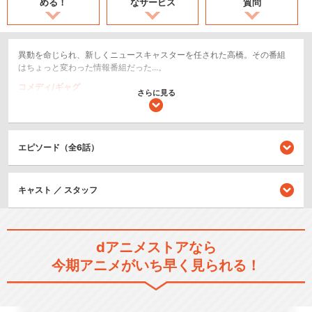
める！
なサービス
質問
異動を命じられ、新しくニュースキャスターを任された高橋。その番組
はちょっと変わった情報番組だった...。
コメディ/ギャグ
さらに見る
ショート
シリーズ／関連のアニメ作品
エピソード（全6話）
ワールドフールニュース
キャスト ／ スタッフ
dアニメストアなら
ワールドフールニュース PAR
今期アニメがいち早く見られる！
T Ⅱ