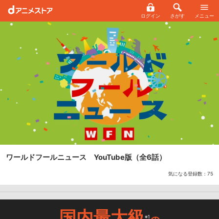
ログイン
さがす
メニュー
ワールドフールニュース YouTube版
（全6話）
気になる登録数：
75
国内最大級
※1