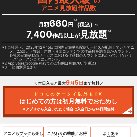
の
アニメ見放題作品数
660
※2
月額
円
(税込) ～
7,400
見放題
※3
作品以上が
1 自社調べ。2025年12月15日に国内定額動画配信サービスが配信していたアニ
メ、2.5次元・舞台、声優・音楽コンテンツの作品数を調査員がカウント。
各社の定額制動画サービスにおける作品数のカウントにあたって、TVシリ
ーズ1シーズンごとにカウント。
2
App Store/Google Play
でのご契約は月額760円(税込)
3 一部個別課金あり
9
5
月
日
＼本日入ると最大
まで無料／
ドコモのケータイ以外もOK
はじめての方は初月無料でおためし
※アプリから入会いただく場合は入会日から14日間無料
アニメもブックも
楽し
こだわりの機能／
お得
よくある