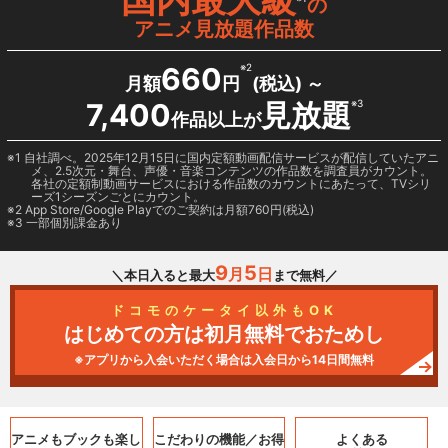
の
アニメ見放題作品数
660
※2
月額
円
(税込) ～
7,400
見放題
※3
作品以上が
1 自社調べ。2025年12月15日に国内定額動画配信サービスが配信していたアニ
メ、2.5次元・舞台、声優・音楽コンテンツの作品数を調査員がカウント。
各社の定額制動画サービスにおける作品数のカウントにあたって、TVシリ
ーズ1シーズンごとにカウント。
2
App Store/Google Play
でのご契約は月額760円(税込)
3 一部個別課金あり
9
5
月
日
＼本日入ると最大
まで無料／
ドコモのケータイ以外もOK
はじめての方は初月無料でおためし
※アプリから入会いただく場合は入会日から14日間無料
アニメもブックも
楽し
こだわりの機能／
お得
よくある