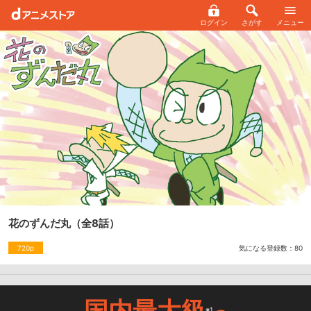
ログイン
さがす
メニュー
花のずんだ丸
（全8話）
気になる登録数：
80
720p
国内最大級
※1