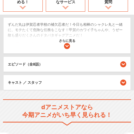
める！
なサービス
質問
ずんだ丸は伊賀忍者学校の補欠忍者だ！今日も相棒のシャクレ丸と一緒
に、モテたくて危険な任務をこなす！甲賀のカワイ子ちゃんや、うぜー
敵も盛りだくさんのドタバタギャグアニメだ！
さらに見る
コメディ/ギャグ
ショート
エピソード（全8話）
閉じる
キャスト ／ スタッフ
dアニメストアなら
今期アニメがいち早く見られる！