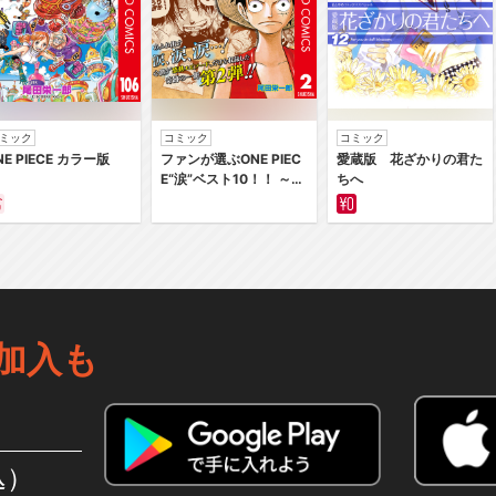
ミック
コミック
コミック
NE PIECE カラー版
ファンが選ぶONE PIEC
愛蔵版 花ざかりの君た
E“涙”ベスト10！！ ～サ
ちへ
バイバルの海 超新星編
～ カラー版
加入も
込）