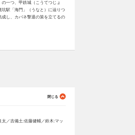
）の一つ、甲鉄城（こうてつじょ
廃坑駅「海門」（うなと）に辿りつ
結成し、カバネ撃退の策を立てるの
良太／吉備土:佐藤健輔／鈴木:マッ