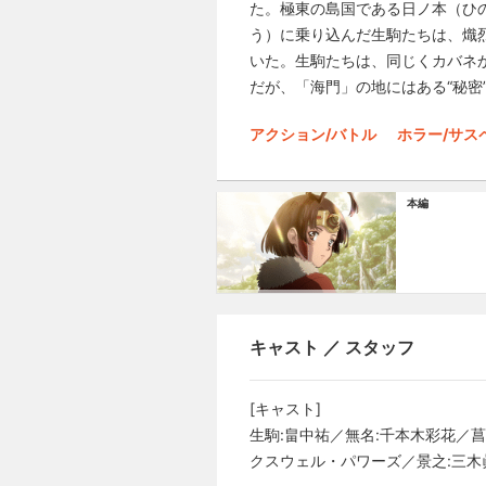
た。極東の島国である日ノ本（ひ
う）に乗り込んだ生駒たちは、熾
いた。生駒たちは、同じくカバネ
だが、「海門」の地にはある“秘密
アクション/バトル
ホラー/サス
本編
キャスト ／ スタッフ
[キャスト]
生駒:畠中祐／無名:千本木彩花／菖
クスウェル・パワーズ／景之:三木