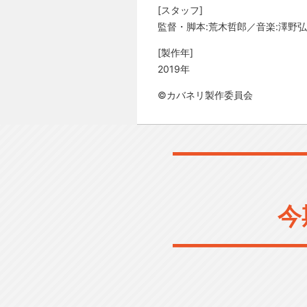
[スタッフ]
監督・脚本:荒木哲郎／音楽:澤野
[製作年]
2019年
©カバネリ製作委員会
今