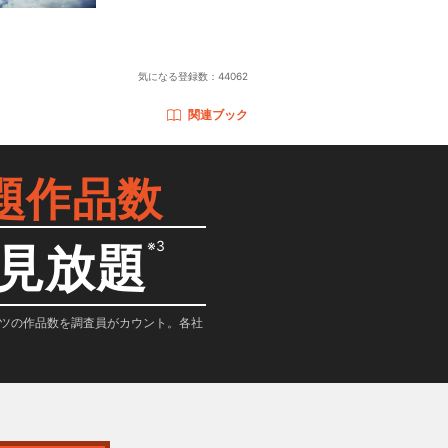
気になる登録数：
44062
関連ブック
題作品数
※3
見放題
テンツの作品数を調査員がカウント。各社