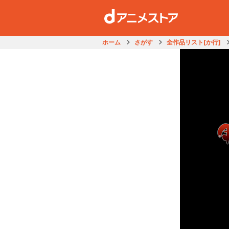
ホーム
さがす
全作品リスト[か行]