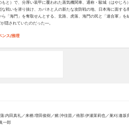
のもと）で、分厚い装甲に覆われた蒸気機関車、通称・駿城（はやじろ
烈な戦いを潜り抜け、カバネと人の新たな攻防戦の地、日本海に面する
から「海門」を奪取せんとする、玄路、虎落、海門の民と「連合軍」を
”が隠されていたのだった―。
ペンス/推理
蒲:内田真礼／来栖:増田俊樹／鰍:沖佳苗／侑那:伊瀬茉莉也／巣刈:逢坂
眞一郎