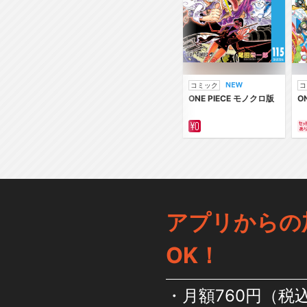
コミック
コ
ONE PIECE モノクロ版
O
アプリからの
OK！
月額760円（税