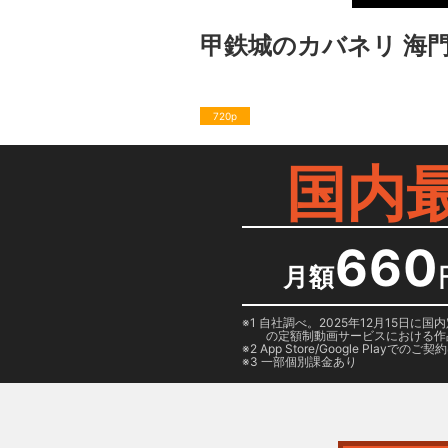
甲鉄城のカバネリ 海
720p
国内
660
月額
1 自社調べ。2025年12月15
の定額制動画サービスにおける作
2
App Store/Google Play
でのご契約は
3 一部個別課金あり