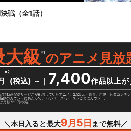
門決戦
（全1話）
最大級
※1
の
アニメ見放
※2
7,400
円
(税込) ～
｜
作品以上が
日に国内定額動画配信サービスが配信していたアニメ、2.5次元・舞台、声優・音楽コン
品数のカウントにあたって、TVシリーズ1シーズンごとにカウント。
月額760円(税込)
9
5
月
日
＼本日入ると最大
まで無料／