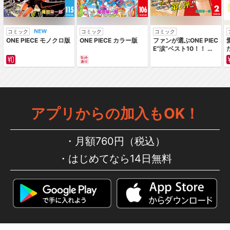
コミック
コミック
コミック
ONE PIECE モノクロ版
ONE PIECE カラー版
ファンが選ぶONE PIEC
E“涙”ベスト10！！ ～
サバイバルの海 超新星
編～ カラー版
アプリからの加入もOK！
月額760円（税込）
はじめてなら14日無料