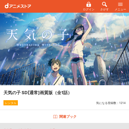
ログイン
さがす
メニュー
天気の子 SD[通常]画質版
（全1話）
気になる登録数：
1214
レンタル
関連ブック