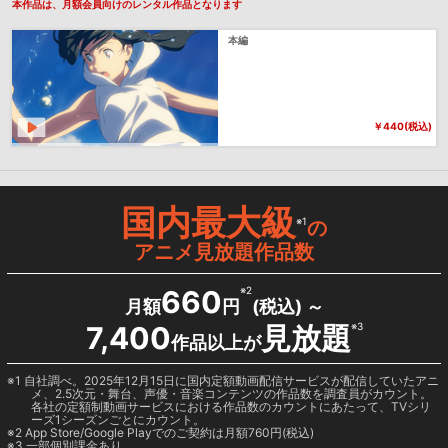
本作品は、月額会員向けのレンタル作品となります
本編
￥440(税込)
国内最大級
※1
の
アニメ見放題作品数
660
※2
月額
円
(税込) ～
7,400
見放題
※3
作品以上が
1 自社調べ。2025年12月15日に国内定額動画配信サービスが配信していたアニ
メ、2.5次元・舞台、声優・音楽コンテンツの作品数を調査員がカウント。
各社の定額制動画サービスにおける作品数のカウントにあたって、TVシリ
ーズ1シーズンごとにカウント。
2
App Store/Google Play
でのご契約は月額760円(税込)
3 一部個別課金あり