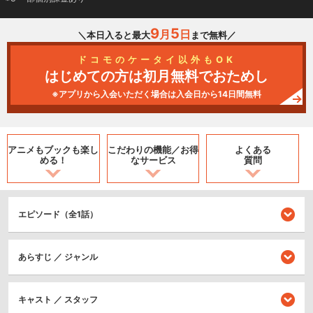
9
5
月
日
＼本日入ると最大
まで無料／
ドコモのケータイ以外もOK
はじめての方は初月無料でおためし
※アプリから入会いただく場合は入会日から14日間無料
アニメもブックも
楽し
こだわりの機能／
お得
よくある
める！
なサービス
質問
エピソード（全1話）
あらすじ ／ ジャンル
キャスト ／ スタッフ