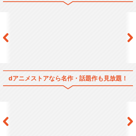
劇場編集版 かくしごと ―ひめ
ごとはなんですか―
TVアニメ『かくしごと』We
bラジオ「カクシゴ…
dアニメストアなら
名作・話題作も見放題！
閉じる