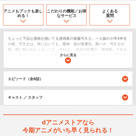
アニメもブックも
楽し
こだわりの機能／
お得
よくある
める！
なサービス
質問
ちょっと下品な漫画を描いてる漫画家の後藤可久士。一人娘の小学4年生
の姫。可久士は、何においても、愛娘・姫が最優先。親バカ・可久士が
娘・姫に知られたくないこと。それは……自分の仕事が『漫画家』である
こと。自分の“かくしごと”が知られたら娘に嫌われるのでは！？ “愛と笑
さらに見る
い、ちょっと感動のファミリー劇場がはじまる――”
コメディ/ギャグ
エピソード（全6話）
シリーズ／関連のアニメ作品
キャスト ／ スタッフ
かくしごと
dアニメストアなら
今期アニメがいち早く見られる！