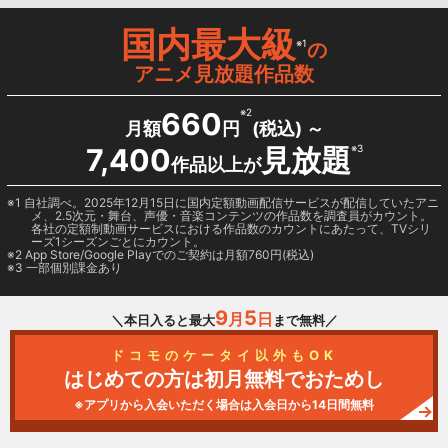
国内最大級
※1
の
アニメ見放題作品数
660
※2
月額
円
(税込) ～
7,400
見放題
※3
作品以上が
1 自社調べ。2025年12月15日に国内定額動画配信サービスが配信していたアニ
メ、2.5次元・舞台、声優・音楽コンテンツの作品数を調査員がカウント。
各社の定額制動画サービスにおける作品数のカウントにあたって、TVシリ
ーズ1シーズンごとにカウント。
2
App Store/Google Play
でのご契約は月額760円(税込)
3 一部個別課金あり
9
5
月
日
＼本日入ると最大
まで無料／
ドコモのケータイ以外もOK
はじめての方は初月無料でおためし
※アプリから入会いただく場合は入会日から14日間無料