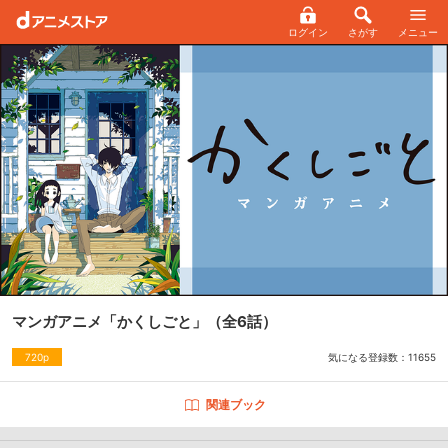
ログイン
さがす
メニュー
マンガアニメ「かくしごと」
（全6話）
気になる登録数：
11655
720p
関連ブック