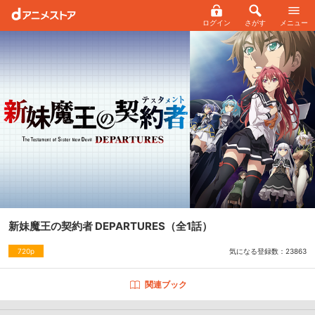
ログイン
さがす
メニュー
新妹魔王の契約者 DEPARTURES
（全1話）
気になる登録数：
23863
720p
関連ブック