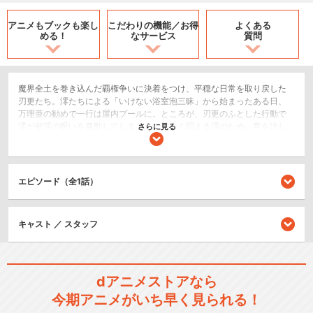
アニメもブックも
楽し
こだわりの機能／
お得
よくある
める！
なサービス
質問
魔界全土を巻き込んだ覇権争いに決着をつけ、平穏な日常を取り戻した
刃更たち。澪たちによる「いけない浴室泡三昧」から始まったある日、
万理亜の勧めで一行は屋内プールに。ところが、刃更のふとした行動で
澪が催淫の呪いを発動してしまう！ 切なく悶える澪のため、意を決し
さらに見る
た刃更はプールの中で……!? 一方、不穏な動きを見せる勇者の里から、
柚希と胡桃にある指令が下される。束の間の休息、刃更たちの色めくバ
ケーションの幕が上がる!!
エピソード（全1話）
SF/ファンタジー
恋愛/ラブコメ
アクション/バトル
キャスト ／ スタッフ
シリーズ／関連のアニメ作品
dアニメストアなら
新妹魔王の契約者(テスタメン
今期アニメがいち早く見られる！
ト)