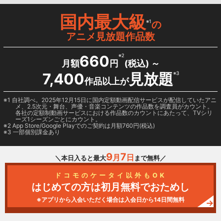
国内最大級
※1
の
アニメ見放題作品数
660
※2
月額
円
(税込) ～
7,400
見放題
※3
作品以上が
1 自社調べ。2025年12月15日に国内定額動画配信サービスが配信していたアニ
メ、2.5次元・舞台、声優・音楽コンテンツの作品数を調査員がカウント。
各社の定額制動画サービスにおける作品数のカウントにあたって、TVシリ
ーズ1シーズンごとにカウント。
2
App Store/Google Play
でのご契約は月額760円(税込)
3 一部個別課金あり
9
7
月
日
＼本日入ると最大
まで無料／
ドコモのケータイ以外もOK
はじめての方は初月無料でおためし
※アプリから入会いただく場合は入会日から14日間無料