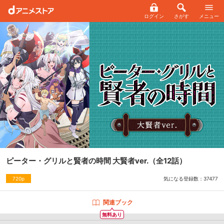
ログイン
さがす
メニュー
ピーター・グリルと賢者の時間 大賢者ver.
（全12話）
気になる登録数：
37477
720p
関連ブック
無料あり