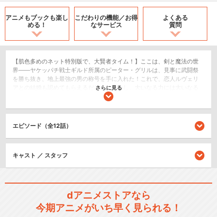
アニメもブックも
楽し
こだわりの機能／
お得
よくある
める！
なサービス
質問
【肌色多めのネット特別版で、大賢者タイム！】ここは、剣と魔法の世
界――ヤケッパチ戦士ギルド所属のピーター・グリルは、見事に武闘祭
を勝ち抜き、地上最強の男の称号を手に入れた！これで、恋人ルヴェリ
アとの結婚も認めてもらえるだろう。しかし、大いなる力には大いなる
さらに見る
代償がともなう…。オーガ。エルフ。オーク。地上最強の遺伝子を狙う
様々な異種族の女たちが、ピーターの子種を狙い、今まさに蠢きだそう
としていた。なぜ人は、事が終わってからこんなにも冷静になるのだろ
うか。かつて誰も見た事がない、地上最強の賢者タイムがやってくる！
エピソード（全12話）
ショート
恋愛/ラブコメ
キャスト ／ スタッフ
SF/ファンタジー
シリーズ／関連のアニメ作品
dアニメストアなら
今期アニメがいち早く見られる！
ピーター・グリルと賢者の時