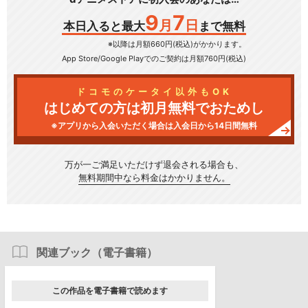
9
7
月
日
本日入ると最大
まで無料
※以降は月額660円(税込)がかかります。
App Store/Google Play
でのご契約は月額760円(税込)
ドコモのケータイ以外もOK
はじめての方は初月無料でおためし
※アプリから入会いただく場合は入会日から14日間無料
万が一ご満足いただけず
退会される場合も、
無料期間中なら料金はかかりません。
関連ブック（電子書籍）
この作品を電子書籍で読めます