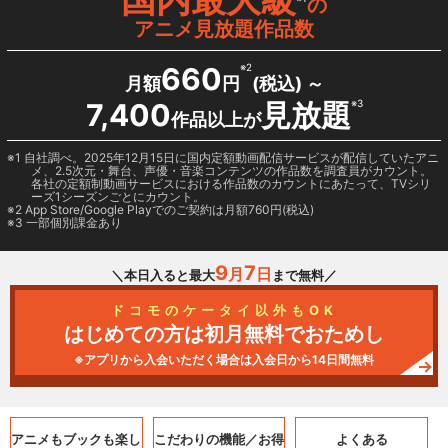
の
アニメ見放題作品数
660
※2
月額
円
(税込) ～
7,400
見放題
※3
作品以上が
1 自社調べ。2025年12月15日に国内定額動画配信サービスが配信していたアニ
メ、2.5次元・舞台、声優・音楽コンテンツの作品数を調査員がカウント。
各社の定額制動画サービスにおける作品数のカウントにあたって、TVシリ
ーズ1シーズンごとにカウント。
2
App Store/Google Play
でのご契約は月額760円(税込)
3 一部個別課金あり
9
7
月
日
＼本日入ると最大
まで無料／
ドコモのケータイ以外もOK
はじめての方は初月無料でおためし
※アプリから入会いただく場合は入会日から14日間無料
アニメもブックも
楽し
こだわりの機能／
お得
よくある