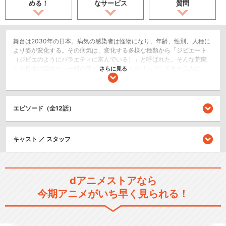
める！
なサービス
質問
舞台は2030年の日本。病気の感染者は怪物になり、年齢、性別、人種に
より姿が変化する。その病気は、変化する多様な種類から「ジビエート
（ジビエのようにバラエティに富んでいる）」と呼ばれた。そんな荒廃
した日本に現れた、一組の侍と忍者。タイムスリップしてきた二人は、
さらに見る
ジビエート治療の研究をしている博士に協力し、行動を共にすることに
なる。襲い来る数多のジビエ、食糧を求めて旅人を襲う無法者、周囲を
敵に囲まれた命懸けの旅が始まる…。
エピソード（全12話）
アクション/バトル
SF/ファンタジー
キャスト ／ スタッフ
閉じる
dアニメストアなら
今期アニメがいち早く見られる！