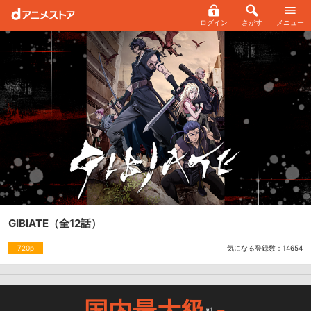
ログイン
さがす
メニュー
GIBIATE
（全12話）
気になる登録数：
14654
720p
国内最大級
※1